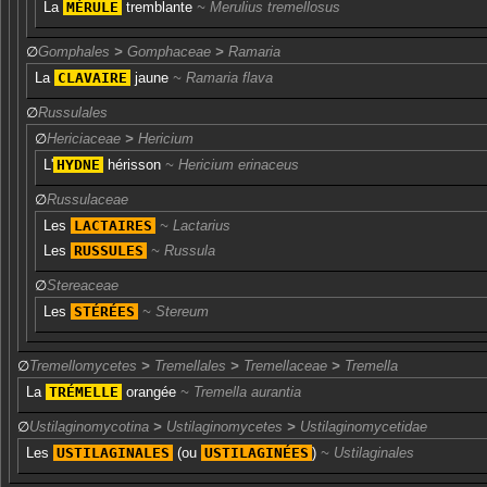
La
MÉRULE
tremblante
Merulius tremellosus
∅
Gomphales
>
Gomphaceae
>
Ramaria
La
CLAVAIRE
jaune
Ramaria flava
∅
Russulales
∅
Hericiaceae
>
Hericium
L'
HYDNE
hérisson
Hericium erinaceus
∅
Russulaceae
Les
LACTAIRES
Lactarius
Les
RUSSULES
Russula
∅
Stereaceae
Les
STÉRÉES
Stereum
∅
Tremellomycetes
>
Tremellales
>
Tremellaceae
>
Tremella
La
TRÉMELLE
orangée
Tremella aurantia
∅
Ustilaginomycotina
>
Ustilaginomycetes
>
Ustilaginomycetidae
Les
USTILAGINALES
(ou
USTILAGINÉES
)
Ustilaginales