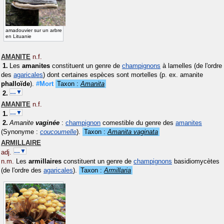
amadouvier sur un arbre
en Lituanie
AMANITE
n.f.
Les
amanites
constituent un genre de
champignons
à lamelles (de l'ordre
des
agaricales
) dont certaines espèces sont mortelles (p. ex. amanite
phalloïde
).
#Mort
Taxon :
Amanita
…▼
AMANITE
n.f.
…▼
Amanite
vaginée
:
champignon
comestible du genre des
amanites
(Synonyme :
coucoumelle
)
.
Taxon :
Amanita vaginata
ARMILLAIRE
…▼
adj.
n.m.
Les
armillaires
constituent un genre de
champignons
basidiomycètes
(de l'ordre des
agaricales
).
Taxon :
Armillaria