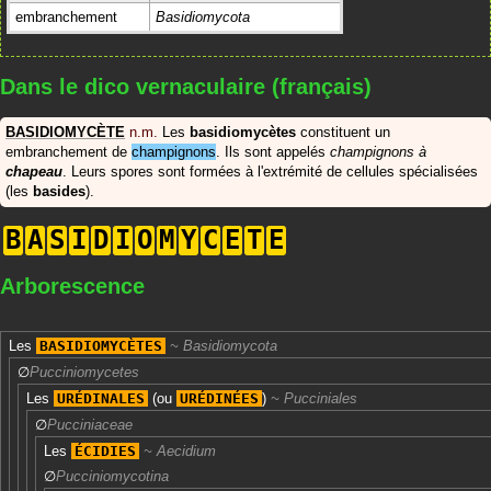
embranchement
Basidiomycota
Dans le dico vernaculaire (français)
BASIDIOMYCÈTE
n.m.
Les
basidiomycètes
constituent un
embranchement de
champignons
. Ils sont appelés
champignons à
chapeau
. Leurs spores sont formées à l'extrémité de cellules spécialisées
(les
basides
).
B
A
S
I
D
I
O
M
Y
C
E
T
E
Arborescence
Les
BASIDIOMYCÈTES
Basidiomycota
∅
Pucciniomycetes
Les
URÉDINALES
(ou
URÉDINÉES
)
Pucciniales
∅
Pucciniaceae
Les
ÉCIDIES
Aecidium
∅
Pucciniomycotina