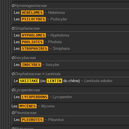
∅
Hymenogastraceae
Les
HÉBÉLOMES
Hebeloma
Les
PSILOCYBES
Psilocybe
∅
Strophariaceae
Les
HYPHOLOMES
Hypholoma
Les
PHOLIOTES
Pholiota
Les
STROPHAIRES
Stropharia
∅
Inocybaceae
Les
INOCYBES
Inocybe
∅
Omphalotaceae
>
Lentinula
Le
SHIITAKÉ
(ou
LENTIN
du chêne
)
Lentinula edodes
∅
Lycoperdaceae
Les
LYCOPERDONS
Lycoperdon
Les
MYCÈNES
Mycena
∅
Pleurotaceae
Les
PLEUROTES
Pleurotus
∅
Pluteaceae