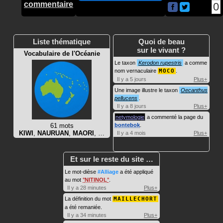
commentaire
0
Liste thématique
Quoi de beau
sur le vivant ?
Vocabulaire de l'Océanie
Le taxon
Kerodon rupestris
a comme
nom vernaculaire
MOCO
.
Il y a 5 jours
Plus+
Une image illustre le taxon
Oecanthus
pellucens
.
Il y a 8 jours
Plus+
netymologie
a commenté la page du
61 mots
bontebok
.
KIWI
,
NAURUAN
,
MAORI
, …
Il y a 4 mois
Plus+
Et sur le reste du site …
Le mot-dièse
#Alliage
a été appliqué
au mot
NITINOL
.
Il y a 28 minutes
Plus+
La définition du mot
MAILLECHORT
a été remaniée.
Il y a 34 minutes
Plus+