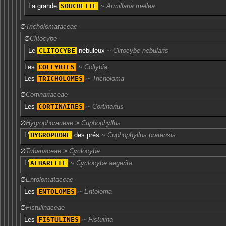
La
grande
SOUCHETTE
Armillaria mellea
∅
Tricholomataceae
∅
Clitocybe
Le
CLITOCYBE
nébuleux
Clitocybe nebularis
Les
COLLYBIES
Collybia
Les
TRICHOLOMES
Tricholoma
∅
Cortinariaceae
Les
CORTINAIRES
Cortinarius
∅
Hygrophoraceae
>
Cuphophyllus
L'
HYGROPHORE
des prés
Cuphophyllus pratensis
∅
Tubariaceae
>
Cyclocybe
L'
ALBARELLE
Cyclocybe aegerita
∅
Entolomataceae
Les
ENTOLOMES
Entoloma
∅
Fistulinaceae
Les
FISTULINES
Fistulina