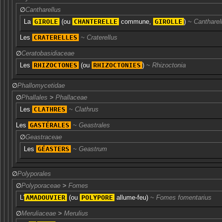
∅
Cantharellus
La
GIROLE
(ou
CHANTERELLE
commune
,
GIROLLE
)
Cantharel
Les
CRATERELLES
Craterellus
∅
Ceratobasidiaceae
Les
RHIZOCTONES
(ou
RHIZOCTONIES
)
Rhizoctonia
∅
Phallomycetidae
∅
Phallales
>
Phallaceae
Les
CLATHRES
Clathrus
Les
GASTÉRALES
Geastrales
∅
Geastraceae
Les
GÉASTERS
Geastrum
∅
Polyporales
∅
Polyporaceae
>
Fomes
L'
AMADOUVIER
(ou
POLYPORE
allume-feu
)
Fomes fomentarius
∅
Meruliaceae
>
Merulius