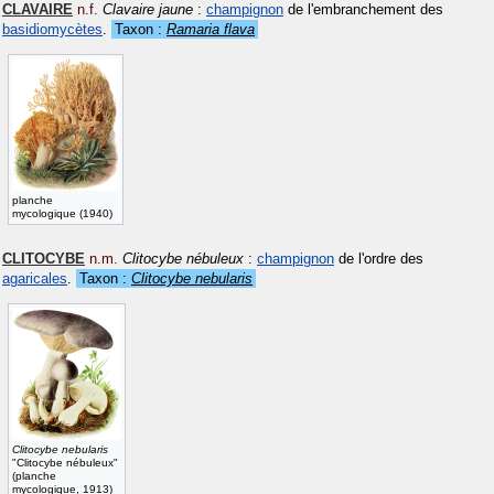
CLAVAIRE
n.f.
Clavaire jaune
:
champignon
de l'embranchement des
basidiomycètes
.
Taxon :
Ramaria flava
planche
mycologique (1940)
CLITOCYBE
n.m.
Clitocybe nébuleux
:
champignon
de l'ordre des
agaricales
.
Taxon :
Clitocybe nebularis
Clitocybe nebularis
"Clitocybe nébuleux"
(planche
mycologique, 1913)