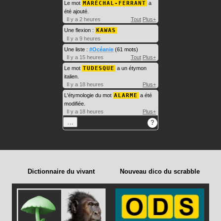
Le mot
MARÉCHAL-FERRANT
a
été ajouté.
Il y a 2 heures
Tout
Plus+
Une flexion :
KAWAS
Il y a 9 heures
Une liste :
#Océanie
(61 mots)
Il y a 15 heures
Tout
Plus+
Le mot
TUDESQUE
a un étymon
italien.
Il y a 18 heures
Plus+
L'étymologie du mot
ALARME
a été
modifiée.
Il y a 18 heures
Plus+
…
?
Dictionnaire du vivant
Nouveau dico du scrabble