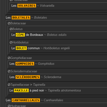
Les
VOLVAIRES
Volvariella
Les
BOLETALES
Boletales
∅
Boletaceae
∅
Boletus
Le
CÈPE
de Bordeaux
Boletus edulis
∅
Hortiboletus
Le
BOLET
commun
Hortiboletus engelii
∅
Gomphidiaceae
Les
GOMPHIDES
Gomphidius
∅
Sclerodermataceae
Les
SCLÉRODERMES
Scleroderma
∅
Tapinellaceae
>
Tapinella
Le
PAXILLE
à pied noir
Tapinella atrotomentosa
Les
CANTHARELLALES
Cantharellales
∅
Hydnaceae