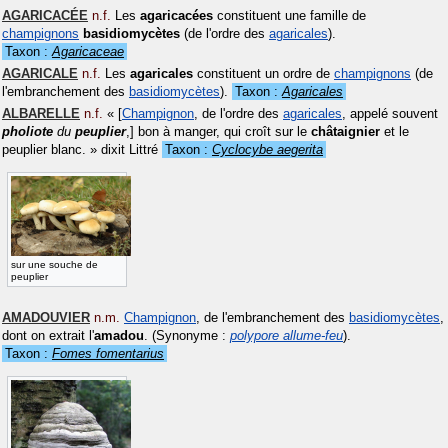
AGARICACÉE
n.f.
Les
agaricacées
constituent une famille de
champignons
basidiomycètes
(de l'ordre des
agaricales
).
Taxon :
Agaricaceae
AGARICALE
n.f.
Les
agaricales
constituent un ordre de
champignons
(de
l'embranchement des
basidiomycètes
).
Taxon :
Agaricales
ALBARELLE
n.f.
«
[
Champignon
, de l'ordre des
agaricales
, appelé souvent
pholiote
du
peuplier
,] bon à manger, qui croît sur le
châtaignier
et le
peuplier blanc.
»
dixit
Littré
Taxon :
Cyclocybe aegerita
sur une souche de
peuplier
AMADOUVIER
n.m.
Champignon
, de l'embranchement des
basidiomycètes
,
dont on extrait l'
amadou
.
(Synonyme :
polypore allume-feu
)
.
Taxon :
Fomes fomentarius