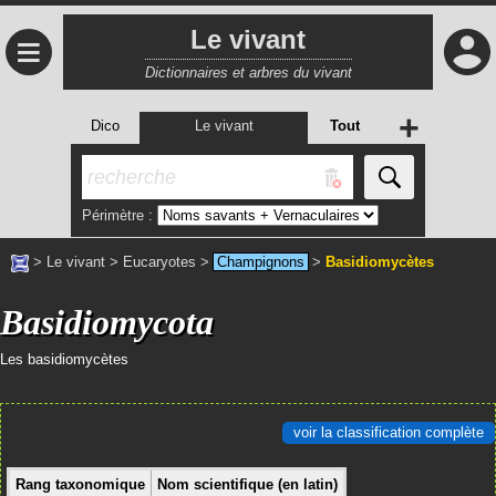
Le vivant
≡
Dictionnaires et arbres du vivant
+
Dico
Le vivant
Tout
Périmètre :
>
Le vivant
>
Eucaryotes
>
Champignons
>
Basidiomycètes
Basidiomycota
Les basidiomycètes
voir la classification complète
Rang taxonomique
Nom scientifique (en latin)