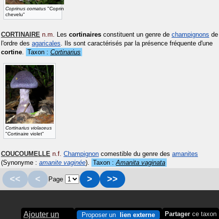
Coprinus comatus
"Coprin
chevelu"
CORTINAIRE
n.m.
Les
cortinaires
constituent un genre de
champignons
de
l'ordre des
agaricales
. Ils sont caractérisés par la présence fréquente d'une
cortine
.
Taxon :
Cortinarius
Cortinarius violaceus
"Cortinaire violet"
COUCOUMELLE
n.f.
Champignon
comestible du genre des
amanites
(Synonyme :
amanite vaginée
)
.
Taxon :
Amanita vaginata
<<
<
>
>>
Page
Ajouter un
Partager
ce taxon
Proposer un
lien externe