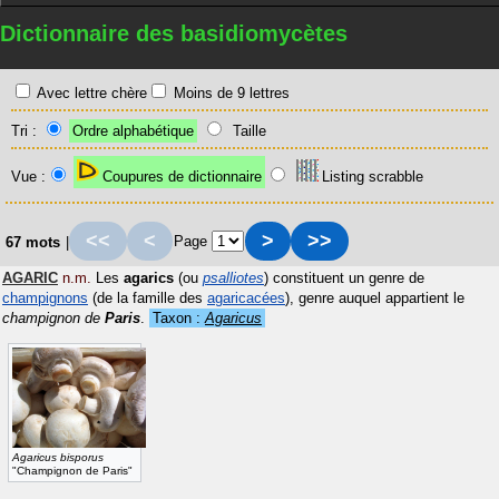
Dictionnaire des basidiomycètes
Avec lettre chère
Moins de 9 lettres
Tri :
Ordre alphabétique
Taille
Vue :
Coupures de dictionnaire
Listing scrabble
<<
<
>
>>
Page
67 mots
|
AGARIC
n.m.
Les
agarics
(ou
psalliotes
) constituent un genre de
champignons
(de la famille des
agaricacées
), genre auquel appartient le
champignon de
Paris
.
Taxon :
Agaricus
Agaricus bisporus
"Champignon de Paris"