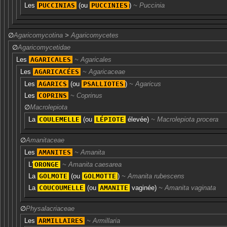
Les
PUCCINIAS
(ou
PUCCINIES
)
Puccinia
∅
Agaricomycotina
>
Agaricomycetes
∅
Agaricomycetidae
Les
AGARICALES
Agaricales
Les
AGARICACÉES
Agaricaceae
Les
AGARICS
(ou
PSALLIOTES
)
Agaricus
Les
COPRINS
Coprinus
∅
Macrolepiota
La
COULEMELLE
(ou
LÉPIOTE
élevée
)
Macrolepiota procera
∅
Amanitaceae
Les
AMANITES
Amanita
L'
ORONGE
Amanita caesarea
La
GOLMOTE
(ou
GOLMOTTE
)
Amanita rubescens
La
COUCOUMELLE
(ou
AMANITE
vaginée
)
Amanita vaginata
∅
Physalacriaceae
Les
ARMILLAIRES
Armillaria