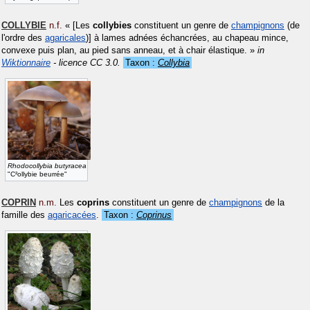
COLLYBIE
n.f.
«
[Les
collybies
constituent un genre de
champignons
(de
l'ordre des
agaricales
)] à lames adnées échancrées, au chapeau mince,
convexe puis plan, au pied sans anneau, et à chair élastique.
»
in
Wiktionnaire
- licence CC 3.0.
Taxon :
Collybia
Rhodocollybia butyracea
"C²ollybie beurrée"
COPRIN
n.m.
Les
coprins
constituent un genre de
champignons
de la
famille des
agaricacées
.
Taxon :
Coprinus