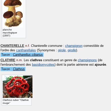
planche
mycologique
(1897)
CHANTERELLE
n.f.
Chanterelle commune
:
champignon
comestible de
l'ordre des
cantharellales
(Synonymes :
girole
,
girolle
)
.
Taxon :
Cantharellus cibarius
CLATHRE
n.m.
Les
clathres
constituent un genre de
champignons
(de
l'embranchement des
basidiomycètes
) dont la partie aérienne est
ajourée
.
Taxon :
Clathrus
Clathrus ruber
"Clathre
rouge"