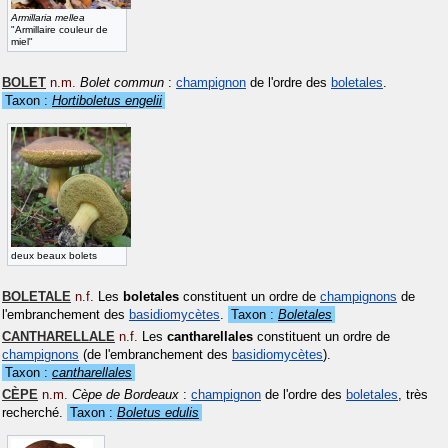
Armillaria mellea
"Armillaire couleur de
miel"
BOLET
n.m.
Bolet commun
:
champignon
de l'ordre des
boletales
.
Taxon :
Hortiboletus engelii
deux beaux bolets
BOLETALE
n.f.
Les
boletales
constituent un ordre de
champignons
de
l'embranchement des
basidiomycètes
.
Taxon :
Boletales
CANTHARELLALE
n.f.
Les
cantharellales
constituent un ordre de
champignons
(de l'embranchement des
basidiomycètes
).
Taxon :
cantharellales
CÈPE
n.m.
Cèpe de Bordeaux
:
champignon
de l'ordre des
boletales
, très
recherché.
Taxon :
Boletus edulis