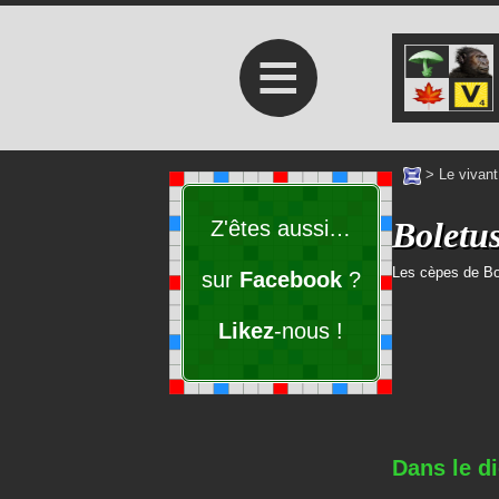
≡
>
Le vivant
Boletus
Z'êtes aussi…
Les cèpes de B
sur
Facebook
?
Likez
-nous !
Dans le di