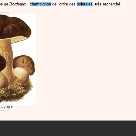
e de Bordeaux
:
champignon
de l'ordre des
boletales
, très recherché.
ue (1897)