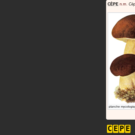
CÈPE
n.m.
Cèp
planche mycologiq
C
E
P
E