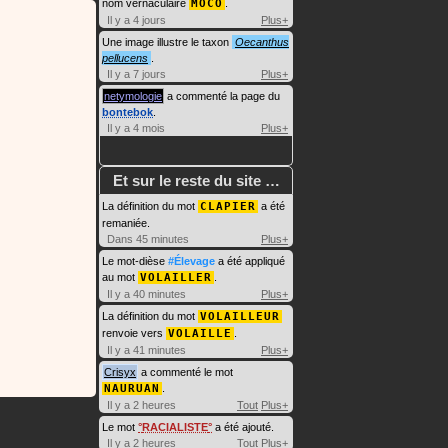
nom vernaculaire
MOCO
.
Il y a 4 jours
Plus+
Une image illustre le taxon
Oecanthus
pellucens
.
Il y a 7 jours
Plus+
netymologie
a commenté la page du
bontebok
.
Il y a 4 mois
Plus+
Et sur le reste du site …
La définition du mot
CLAPIER
a été
remaniée.
Dans 45 minutes
Plus+
Le mot-dièse
#Élevage
a été appliqué
au mot
VOLAILLER
.
Il y a 40 minutes
Plus+
La définition du mot
VOLAILLEUR
renvoie vers
VOLAILLE
.
Il y a 41 minutes
Plus+
Crisyx
a commenté le mot
NAURUAN
.
Il y a 2 heures
Tout
Plus+
Le mot
RACIALISTE
a été ajouté.
Il y a 2 heures
Tout
Plus+