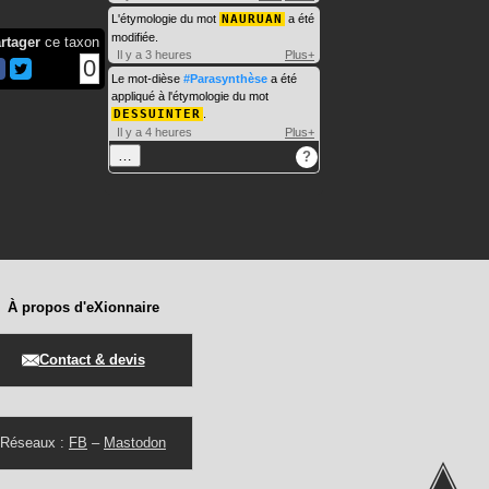
L'étymologie du mot
NAURUAN
a été
modifiée.
rtager
ce taxon
Il y a 3 heures
Plus+
0
Le mot-dièse
#Parasynthèse
a été
appliqué à l'étymologie du mot
DESSUINTER
.
Il y a 4 heures
Plus+
…
?
À propos d'eXionnaire
Contact & devis
Réseaux :
FB
–
Mastodon