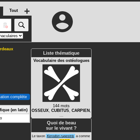
+
Tout
rdeaux
Liste thématique
Vocabulaire des ostéologues
ication complète
144 mots
ique (en latin)
OSSEUX
,
CUBITUS
,
CARPIEN
,
…
is
Quoi de beau
sur le vivant ?
Le taxon
Kerodon rupestris
a comme