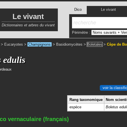
Dico
Le vivant
Le vivant
Dictionnaires et arbres du vivant
Périmètre :
>
Eucaryotes
>
Champignons
>
Basidiomycètes
>
Boletales
>
Cèpe de Bo
 edulis
ordeaux
voir la classif
Rang taxonomique
Nom scientif
espèce
Boletus edul
co vernaculaire (français)