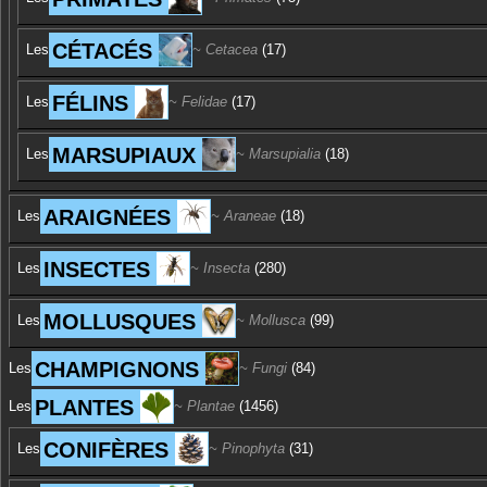
CÉTACÉS
Les
Cetacea
(17)
FÉLINS
Les
Felidae
(17)
MARSUPIAUX
Les
Marsupialia
(18)
ARAIGNÉES
Les
Araneae
(18)
INSECTES
Les
Insecta
(280)
MOLLUSQUES
Les
Mollusca
(99)
CHAMPIGNONS
Les
Fungi
(84)
PLANTES
Les
Plantae
(1456)
CONIFÈRES
Les
Pinophyta
(31)