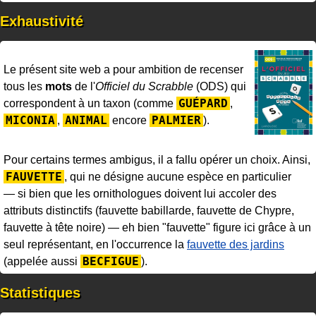
Exhaustivité
Le présent site web a pour ambition de recenser
tous les
mots
de l'
Officiel du Scrabble
(ODS) qui
GUÉPARD
correspondent à un taxon (comme
,
MICONIA
ANIMAL
PALMIER
,
encore
).
Pour certains termes ambigus, il a fallu opérer un choix. Ainsi,
FAUVETTE
, qui ne désigne aucune espèce en particulier
— si bien que les ornithologues doivent lui accoler des
attributs distinctifs (fauvette babillarde, fauvette de Chypre,
fauvette à tête noire) — eh bien "fauvette" figure ici grâce à un
seul représentant, en l'occurrence la
fauvette des jardins
BECFIGUE
(appelée aussi
).
Statistiques