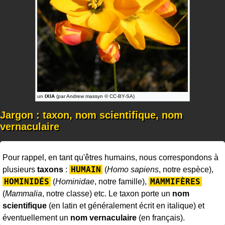
un
IXIA
(par Andrew massyn © CC-BY-SA)
Jargon : taxon, nom scientifique, nom
vernaculaire
Pour rappel, en tant qu'êtres humains, nous correspondons à
HUMAIN
plusieurs
taxons
:
(
Homo sapiens
, notre espèce),
HOMINIDÉS
MAMMIFÈRES
(
Hominidae
, notre famille),
(
Mammalia
, notre classe) etc. Le taxon porte un
nom
scientifique
(en latin et généralement écrit en italique) et
éventuellement un
nom vernaculaire
(en français).