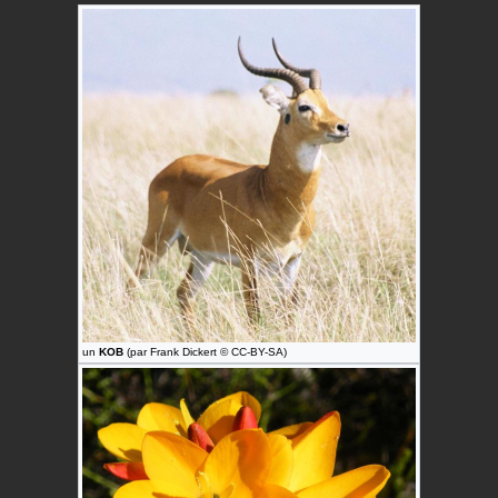
un
KOB
(par Frank Dickert © CC-BY-SA)