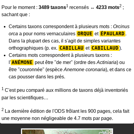
1
2
Pour le moment :
3489 taxons
recensés ↔
4233 mots
;
sachant que :
Certains taxons correspondent à plusieurs mots :
Orcinus
ORQUE
ÉPAULARD
orca
a pour noms vernaculaires
et
.
Dans la plupart des cas, il s'agit de simples variantes
CABILLAU
CABILLAUD
orthographiques (p. ex.
et
).
Certains mots correspondent à plusieurs taxons :
ANÉMONE
l'
peut être "de mer" (ordre des
Actiniaria
) ou
être "couronnée" (espèce
Anemone coronaria
), et dans ce
cas pousser dans les prés.
1
C'est peu comparé aux millions de taxons déjà inventoriés
par les scientifiques…
2
La dernière édition de l'ODS frôlant les 900 pages, cela fait
une moyenne non négligeable de 4.7 mots par page.