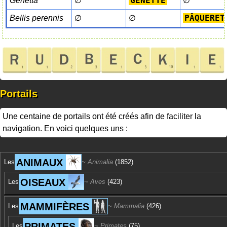
GENETTE
Genetta
∅
∅
PÂQUERET
Bellis perennis
∅
∅
Portails
Une centaine de portails ont été créés afin de faciliter la
navigation. En voici quelques uns :
ANIMAUX
Les
Animalia
(1852)
OISEAUX
Les
Aves
(423)
MAMMIFÈRES
Les
Mammalia
(426)
PRIMATES
Les
Primates
(75)