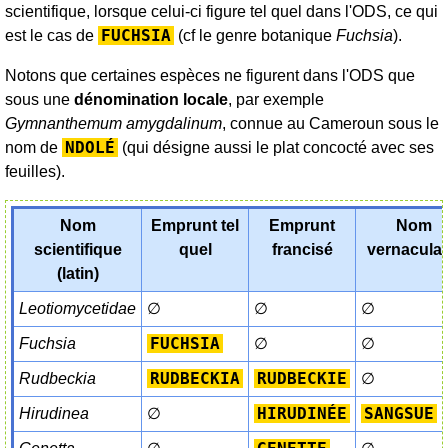
scientifique, lorsque celui-ci figure tel quel dans l'ODS, ce qui
FUCHSIA
est le cas de
(cf le genre botanique
Fuchsia
).
Notons que certaines espèces ne figurent dans l'ODS que
sous une
dénomination locale
, par exemple
Gymnanthemum amygdalinum
, connue au Cameroun sous le
NDOLÉ
nom de
(qui désigne aussi le plat concocté avec ses
feuilles).
Nom
Emprunt tel
Emprunt
Nom
scientifique
quel
francisé
vernaculai
(latin)
Leotiomycetidae
∅
∅
∅
FUCHSIA
Fuchsia
∅
∅
RUDBECKIA
RUDBECKIE
Rudbeckia
∅
HIRUDINÉE
SANGSUE
Hirudinea
∅