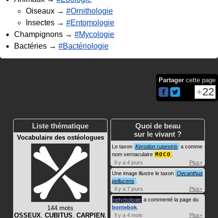
Oiseaux →
#Ornithologie
Insectes →
#Entomologie
Champignons →
#Mycologie
Bactéries →
#Bactériologie
Partager
cette page
22
Liste thématique
Quoi de beau
sur le vivant ?
Vocabulaire des ostéologues
Le taxon
Kerodon rupestris
a comme
nom vernaculaire
MOCO
.
Il y a 4 jours
Plus+
Une image illustre le taxon
Oecanthus
pellucens
.
Il y a 7 jours
Plus+
netymologie
a commenté la page du
144 mots
bontebok
.
OSSEUX
,
CUBITUS
,
CARPIEN
,
Il y a 4 mois
Plus+