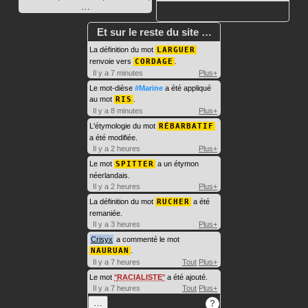
…
Et sur le reste du site …
La définition du mot
LARGUER
renvoie vers
CORDAGE
.
Il y a 7 minutes
Plus+
Le mot-dièse
#Marine
a été appliqué
au mot
RIS
.
Il y a 8 minutes
Plus+
L'étymologie du mot
RÉBARBATIF
a été modifiée.
Il y a 2 heures
Plus+
Le mot
SPITTER
a un étymon
néerlandais.
Il y a 2 heures
Plus+
La définition du mot
RUCHER
a été
remaniée.
Il y a 3 heures
Plus+
Crisyx
a commenté le mot
NAURUAN
.
Il y a 7 heures
Tout
Plus+
Le mot
RACIALISTE
a été ajouté.
Il y a 7 heures
Tout
Plus+
…
?