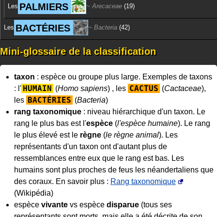
PALMIERS
Les
Arecaceae
(19)
BACTÉRIES
Les
Bacteria
(42)
Mini-glossaire de la classification
taxon
: espèce ou groupe plus large. Exemples de taxons
HUMAIN
CACTUS
: l'
(
Homo sapiens
) , les
(
Cactaceae
),
BACTÉRIES
les
(
Bacteria
)
rang taxonomique
: niveau hiérarchique d'un taxon. Le
rang le plus bas est l'
espèce
(
l'espèce humaine
). Le rang
le plus élevé est le
règne
(
le règne animal
). Les
représentants d'un taxon ont d'autant plus de
ressemblances entre eux que le rang est bas. Les
humains sont plus proches de feus les néandertaliens que
des coraux. En savoir plus :
Rang taxonomique
(Wikipédia)
espèce
vivante
vs espèce
disparue
(tous ses
représentants sont morts, mais elle a été décrite de son