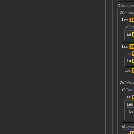
∅
Scorpa
∅
Scorp
Les
T
∅
Che
Le
Les
S
Les
La
Les
∅
Cottoi
∅
Cott
Les
Le
L
∅
Cycl
Le
L