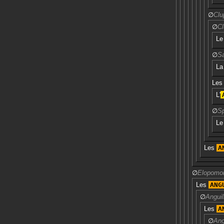
∅
Clu
∅
C
L
∅
Sa
L
Le
L'
∅
Sp
L
Les
A
∅
Elopomo
Les
ANG
∅
Anguil
Les
A
∅
Ang