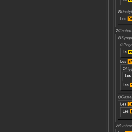
∅
Dactyl
Les
D
∅
Gastero
∅
Syngn
∅
Pega
Le
P
Les
S
∅
Hip
Le
Les
∅
Gaster
Les
É
Les
∅
Synbra