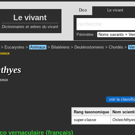
Dico
Le vivant
Le vivant
Dictionnaires et arbres du vivant
Périmètre :
>
Eucaryotes
>
Animaux
>
Bilatériens
>
Deutérostomiens
>
Chordés
>
Ver
sseux
hthyes
sseux
voir la classif
Rang taxonomique
Nom scientif
super-classe
Osteichthye
co vernaculaire (français)