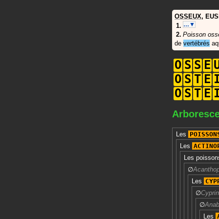
OSSEUX
,
EUS
…▼
Poisson oss
de
vertébrés
aqu
O
S
S
E
O
S
T
E
O
S
T
E
Arboresc
Les
POISSON
Les
ACTINO
Les
poisso
∅
Acanthop
Les
CYP
∅
Cyprin
∅
Anab
Les