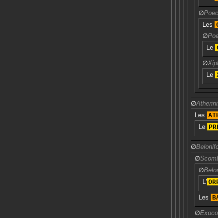
∅
Poec
Les
∅
Poe
Le
∅
Xip
Le
∅
Atherin
Les
AT
Le
PR
∅
Beloni
∅
Scomb
∅
Belo
L'
OR
Les
B
∅
Exoco