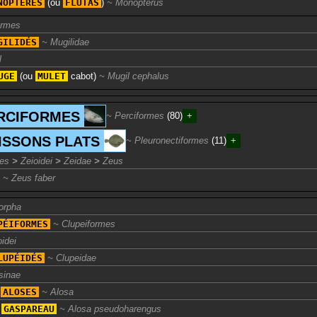
NOPTÈRES
(ou
FLUTAS
)
Monopterus
ormes
GILIDÉS
Mugilidae
l
UGE
(ou
MULET
cabot
)
Mugil cephalus
RCIFORMES
Perciformes
(80)
+
ISSONS PLATS
Pleuronectiformes
(11)
+
mes
>
Zeioidei
>
Zeidae
>
Zeus
Zeus faber
orpha
PÉIFORMES
Clupeiformes
idei
LUPÉIDÉS
Clupeidae
sinae
s
ALOSES
Alosa
e
GASPAREAU
Alosa pseudoharengus