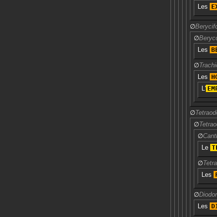
Les
E
∅
Berycif
∅
Beryc
Les
B
∅
Trachi
Les
H
L'
EM
∅
Tetraod
∅
Tetrao
∅
Cant
Le
T
∅
Tetr
Les
∅
Diodo
Les
D