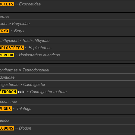
XOCETS
Exocoetidae
ormes
oidei
>
Berycidae
ÉRYX
Beryx
chthyoidei
>
Trachichthyidae
OPLOSTÈTES
Hoplostethus
PEREUR
Hoplostethus atlanticus
ontiformes
>
Tetraodontoidei
dontidae
higastrinae
>
Canthigaster
ÉTRODON
nain
Canthigaster rostrata
aodontinae
FUGUS
Takifugu
ntidae
IODONS
Diodon