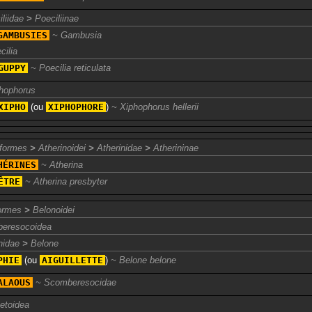
iliidae
>
Poeciliinae
GAMBUSIES
Gambusia
cilia
GUPPY
Poecilia reticulata
hophorus
XIPHO
(ou
XIPHOPHORE
)
Xiphophorus hellerii
iformes
>
Atherinoidei
>
Atherinidae
>
Atherininae
HÉRINES
Atherina
ÊTRE
Atherina presbyter
formes
>
Belonoidei
eresocoidea
nidae
>
Belone
PHIE
(ou
AIGUILLETTE
)
Belone belone
ALAOUS
Scomberesocidae
etoidea