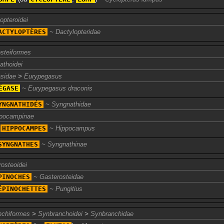
opteroidei
ACTYLOPTÈRES
Dactylopteridae
steiformes
athoidei
sidae
>
Eurypegasus
ÉGASE
Eurypegasus draconis
YNGNATHIDÉS
Syngnathidae
pocampinae
s
HIPPOCAMPES
Hippocampus
SYNGNATHES
Syngnathinae
osteoidei
PINOCHES
Gasterosteidae
ÉPINOCHETTES
Pungitius
nchiformes
>
Synbranchoidei
>
Synbranchidae