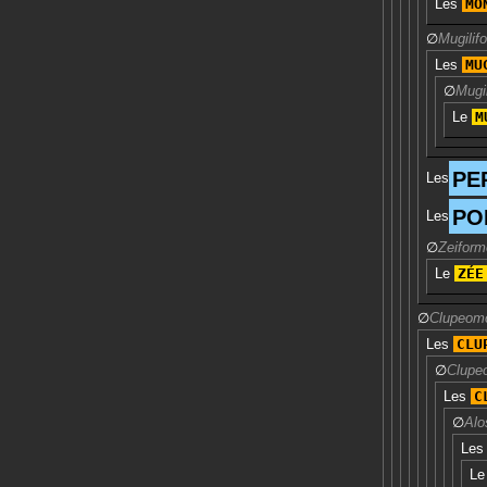
Les
MO
∅
Mugilif
Les
MU
∅
Mugi
Le
M
PE
Les
PO
Les
∅
Zeifor
Le
ZÉE
∅
Clupeom
Les
CLU
∅
Clupeo
Les
C
∅
Alo
Le
L