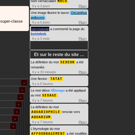
nom vernaculaire
MOCO
.
Il y a 3 jours
Plus+
Une image illustre le taxon
Oecanthus
pellucens
.
 super-classe
Il y a 5 jours
Plus+
netymologie
a commenté la page du
bontebok
.
Il y a 3 mois
Plus+
Et sur le reste du site …
La définition du mot
SEXEUR
a été
remaniée.
Il y a 33 minutes
Plus+
Une flexion :
TATAT
Il y a 5 heures
Le mot-dièse
#Élevage
a été appliqué
au mot
SEXAGE
.
Il y a 7 heures
Plus+
La définition du mot
AQUARIOPHILE
renvoie vers
AQUARIUM
.
Il y a 7 heures
Plus+
L'étymologie du mot
AFFOURRAGEMENT
a été modifiée.