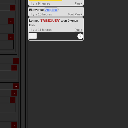
Il y a 9 heures
Plus+
Bienvenue
Angeline
!
Il y a 10 heures
Tout
Plus+
Le mot
TRISÉQUER
a un étymon
latin.
Il y a 11 heures
Plus+
…
?