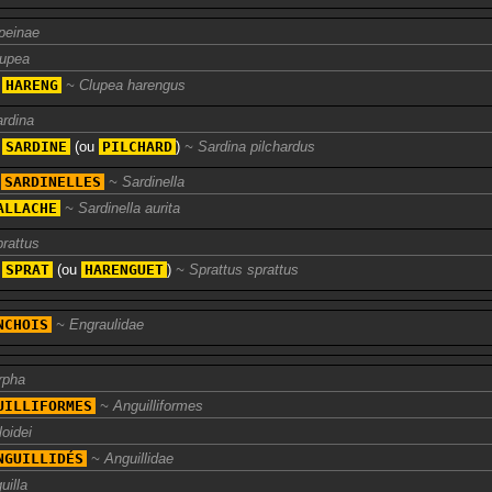
peinae
lupea
e
HARENG
Clupea harengus
rdina
a
SARDINE
(ou
PILCHARD
)
Sardina pilchardus
s
SARDINELLES
Sardinella
ALLACHE
Sardinella aurita
rattus
e
SPRAT
(ou
HARENGUET
)
Sprattus sprattus
NCHOIS
Engraulidae
rpha
UILLIFORMES
Anguilliformes
loidei
NGUILLIDÉS
Anguillidae
uilla