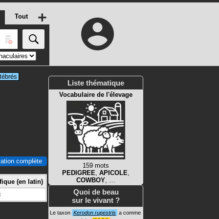
+
Tout
tébrés
Liste thématique
Vocabulaire de l'élevage
ication complète
159 mots
PEDIGREE
,
APICOLE
,
COWBOY
, …
ique (en latin)
Quoi de beau
s
sur le vivant ?
Le taxon
Kerodon rupestris
a comme