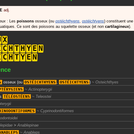
E
adj.
eux
: Les
poissons
osseux (ou
ostéichthyens
,
ostéichtyens
) constituent une
atiques. Ce sont des poissons au squelette osseux (et non
cartilagineux
).
U
X
I
C
H
T
H
Y
E
N
I
C
H
T
Y
E
N
ence
S
osseux
(ou
OSTÉICHTHYENS
,
OSTÉICHTYENS
)
Osteichthyes
PTÉRYGIENS
Actinopterygii
ns
TÉLÉOSTÉENS
Teleostei
terygii
RINODONTIFORMES
Cyprinodontiformes
odontoidei
lepidae
>
Anablepinae
ANABLEPS
Anableps