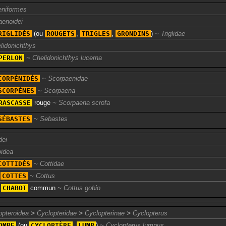
eniformes
aenoidei
RIGLIDÉS
(ou
ROUGETS
,
TRIGLES
,
GRONDINS
)
Triglidae
lidonichthys
PERLON
Chelidonichthys lucerna
CORPÉNIDÉS
Scorpaenidae
SCORPÈNES
Scorpaena
RASCASSE
rouge
Scorpaena scrofa
SÉBASTES
Sebastes
dei
oidea
COTTIDÉS
Cottidae
s
COTTES
Cottus
e
CHABOT
commun
Cottus gobio
opteroidea
>
Cyclopteridae
>
Cyclopterinae
>
Cyclopterus
OMPE
(ou
CYCLOPTÈRE
,
LUMP
)
Cyclopterus lumpus