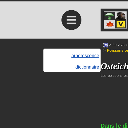
≡
>
Le vivant
>
Poissons o
arborescence
Osteic
dictionnaire
Les poissons o
Dans le di