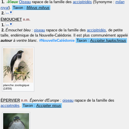
Vieux
Oiseau
rapace de la famille des
accipitridés
(Synonyme :
milan
#
royal
)
.
Taxon :
Milvus milvus
…▼
ÉMOUCHET
n.m.
…▼
Émouchet bleu
:
oiseau
rapace de la famille des
accipitridés
, de petite
taille, endémique de la Nouvelle-Calédonie. Il est plus communément appelé
autour
à ventre blanc
.
#NouvelleCalédonie
Taxon :
Accipiter haplochrous
planche zoologique
(1859)
ÉPERVIER
n.m.
Épervier d'Europe
:
oiseau
rapace de la famille des
accipitridés
.
Taxon :
Accipiter nisus