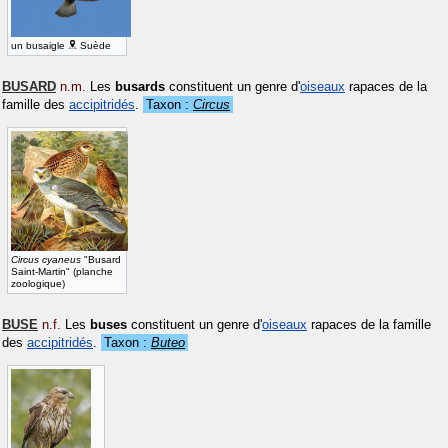
un busaigle
Suède
BUSARD
n.m.
Les
busards
constituent un genre d'
oiseaux
rapaces de la
famille des
accipitridés
.
Taxon :
Circus
Circus cyaneus
"Busard
Saint-Martin" (planche
zoologique)
BUSE
n.f.
Les
buses
constituent un genre d'
oiseaux
rapaces de la famille
des
accipitridés
.
Taxon :
Buteo