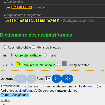
∅
Pandionidae
Les
BALBUZARDS
Pandion
∅
Sagittariidae
>
Sagittarius
Le
SECRÉTAIRE
(ou
SERPENTAIRE
)
Sagittarius serpentarius
Dictionnaire des accipitriformes
Avec lettre chère
Moins de 9 lettres
Tri :
Ordre alphabétique
Taille
Vue :
Coupures de dictionnaire
Listing scrabble
<<
<
>
>>
Page
26 mots
|
ACCIPITRIDÉ
n.m.
Les
accipitridés
constituent une famille d'
oiseaux
(de
l'ordre des
accipitriformes
). Ce sont des
rapaces
diurnes.
Taxon :
Accipitridae
AIGLE
n.m.