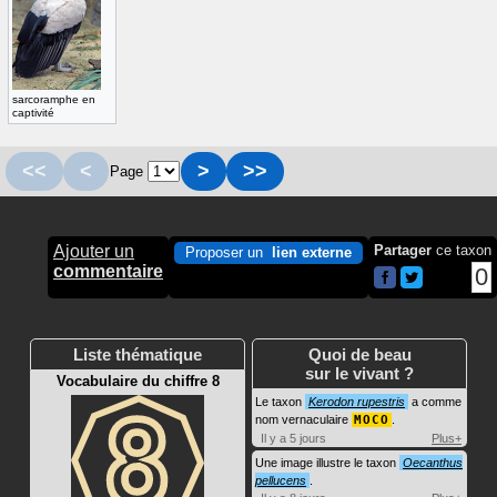
sarcoramphe en
captivité
<<
<
>
>>
Page
Ajouter un
Partager
ce taxon
Proposer un
lien externe
commentaire
0
Liste thématique
Quoi de beau
sur le vivant ?
Vocabulaire du chiffre 8
Le taxon
Kerodon rupestris
a comme
nom vernaculaire
MOCO
.
Il y a 5 jours
Plus+
Une image illustre le taxon
Oecanthus
pellucens
.