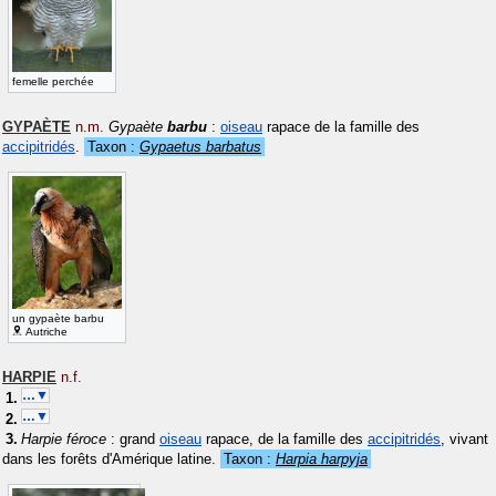
femelle perchée
GYPAÈTE
n.m.
Gypaète
barbu
:
oiseau
rapace de la famille des
accipitridés
.
Taxon :
Gypaetus barbatus
un gypaète barbu
Autriche
HARPIE
n.f.
…▼
…▼
Harpie féroce
: grand
oiseau
rapace, de la famille des
accipitridés
, vivant
dans les forêts d'Amérique latine.
Taxon :
Harpia harpyja