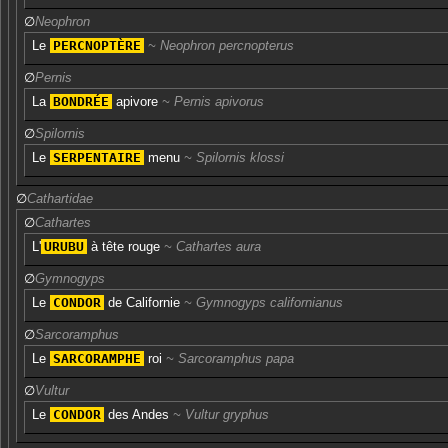
∅
Neophron
Le
PERCNOPTÈRE
Neophron percnopterus
∅
Pernis
La
BONDRÉE
apivore
Pernis apivorus
∅
Spilornis
Le
SERPENTAIRE
menu
Spilornis klossi
∅
Cathartidae
∅
Cathartes
L'
URUBU
à tête rouge
Cathartes aura
∅
Gymnogyps
Le
CONDOR
de Californie
Gymnogyps californianus
∅
Sarcoramphus
Le
SARCORAMPHE
roi
Sarcoramphus papa
∅
Vultur
Le
CONDOR
des Andes
Vultur gryphus