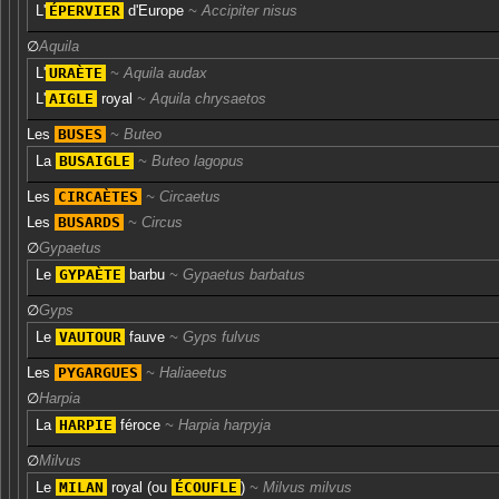
L'
ÉPERVIER
d'Europe
Accipiter nisus
∅
Aquila
L'
URAÈTE
Aquila audax
L'
AIGLE
royal
Aquila chrysaetos
Les
BUSES
Buteo
La
BUSAIGLE
Buteo lagopus
Les
CIRCAÈTES
Circaetus
Les
BUSARDS
Circus
∅
Gypaetus
Le
GYPAÈTE
barbu
Gypaetus barbatus
∅
Gyps
Le
VAUTOUR
fauve
Gyps fulvus
Les
PYGARGUES
Haliaeetus
∅
Harpia
La
HARPIE
féroce
Harpia harpyja
∅
Milvus
Le
MILAN
royal
(ou
ÉCOUFLE
)
Milvus milvus