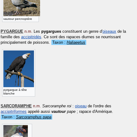
vautour percnoptère
PYGARGUE
n.m.
Les
pygargues
constituent un genre d'
oiseaux
de la
famille des
accipitridés
. Ce sont des rapaces diurnes se nourrissant
principalement de poissons.
Taxon :
Haliaeetus
pyrgargue à tête
blanche
SARCORAMPHE
n.m.
Sarcoramphe roi
:
oiseau
de l'ordre des
accipitriformes
appelé aussi
vautour
pape
; rapace d'Amérique.
Taxon :
Sarcoramphus papa