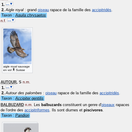
…▼
Aigle royal
: grand
oiseau
rapace de la famille des
accipitridés
.
Taxon :
Aquila chrysaetos
…▼
n.f.
aigle royal sauvage
en vol
Suisse
AUTOUR
,
S
n.m.
…▼
Autour des palombes
:
oiseau
rapace de la famille des
accipitridés
.
Taxon :
Accipiter gentilis
BALBUZARD
n.m.
Les
balbuzards
constituent un genre d'
oiseaux
rapaces
de l'ordre des
accipitriformes
. Ils sont diurnes et
piscivores
.
Taxon :
Pandion