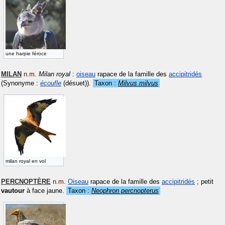
une harpie féroce
MILAN
n.m.
Milan royal
:
oiseau
rapace de la famille des
accipitridés
(Synonyme :
écoufle
(désuet))
.
Taxon :
Milvus milvus
milan royal en vol
PERCNOPTÈRE
n.m.
Oiseau
rapace de la famille des
accipitridés
; petit
vautour
à face jaune.
Taxon :
Neophron percnopterus