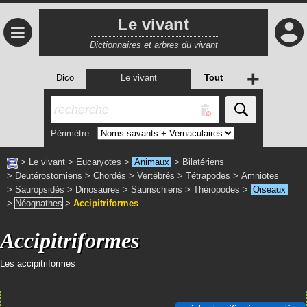
Le vivant
≡
Dictionnaires et arbres du vivant
+
Dico
Le vivant
Tout
Périmètre :
>
Le vivant
>
Eucaryotes
>
Animaux
>
Bilatériens
>
Deutérostomiens
>
Chordés
>
Vertébrés
>
Tétrapodes
>
Amniotes
>
Sauropsidés
>
Dinosaures
>
Saurischiens
>
Théropodes
>
Oiseaux
>
Néognathes
>
Accipitriformes
Accipitriformes
Les accipitriformes