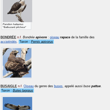
Pandion haliaetus
"Balbuzard pêcheur"
BONDRÉE
n.f.
Bondrée
apivore
:
oiseau
rapace
de la famille des
accipitridés
.
Taxon :
Pernis apivorus
BUSAIGLE
n.f.
Oiseau
du genre des
buses
, appelé aussi
buse
pattue
.
Taxon :
Buteo lagopus