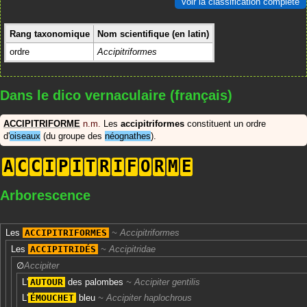
voir la classification complète
Rang taxonomique
Nom scientifique (en latin)
ordre
Accipitriformes
Dans le dico vernaculaire (français)
ACCIPITRIFORME
n.m.
Les
accipitriformes
constituent un ordre
d'
oiseaux
(du groupe des
néognathes
).
A
C
C
I
P
I
T
R
I
F
O
R
M
E
Arborescence
Les
ACCIPITRIFORMES
Accipitriformes
Les
ACCIPITRIDÉS
Accipitridae
∅
Accipiter
L'
AUTOUR
des palombes
Accipiter gentilis
L'
ÉMOUCHET
bleu
Accipiter haplochrous