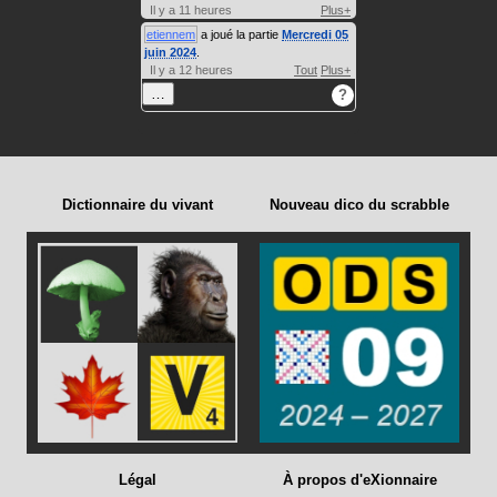
Il y a 11 heures
Plus+
etiennem
a joué la partie
Mercredi 05
juin 2024
.
Il y a 12 heures
Tout
Plus+
…
?
Dictionnaire du vivant
Nouveau dico du scrabble
Légal
À propos d'eXionnaire