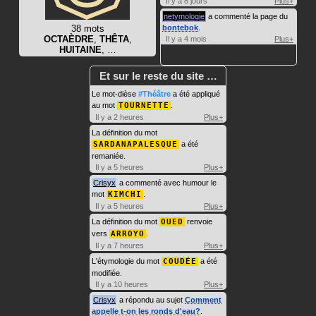
Il y a 8 jours
Plus+
netymologie
a commenté la page du
38 mots
bontebok
.
OCTAÈDRE
,
THÊTA
,
Il y a 4 mois
Plus+
HUITAINE
, …
Et sur le reste du site …
Le mot-dièse
#Théâtre
a été appliqué
au mot
TOURNETTE
.
Il y a 2 heures
Plus+
La définition du mot
SARDANAPALESQUE
a été
remaniée.
Il y a 5 heures
Plus+
Crisyx
a commenté avec humour le
mot
KIMCHI
.
Il y a 5 heures
Plus+
La définition du mot
OUED
renvoie
vers
ARROYO
.
Il y a 7 heures
Plus+
L'étymologie du mot
COUDÉE
a été
modifiée.
Il y a 10 heures
Plus+
Crisyx
a répondu au sujet
Comment
appelle t-on les ronds d'eau?
.