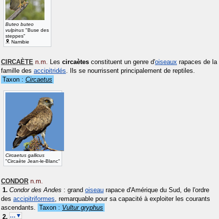
Buteo buteo
vulpinus
"Buse des
steppes"
Namibie
CIRCAÈTE
n.m.
Les
circaètes
constituent un genre d'
oiseaux
rapaces de la
famille des
accipitridés
. Ils se nourrissent principalement de reptiles.
Taxon :
Circaetus
Circaetus gallicus
"Circaète Jean-le-Blanc"
CONDOR
n.m.
Condor des Andes
: grand
oiseau
rapace d'Amérique du Sud, de l'ordre
des
accipitriformes
, remarquable pour sa capacité à exploiter les courants
ascendants.
Taxon :
Vultur gryphus
…▼