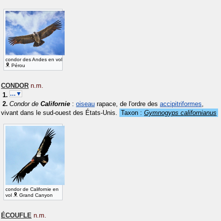
condor des Andes en vol
Pérou
CONDOR
n.m.
…▼
Condor de
Californie
:
oiseau
rapace, de l'ordre des
accipitriformes
,
vivant dans le sud-ouest des États-Unis.
Taxon :
Gymnogyps californianus
condor de Californie en
vol
Grand Canyon
ÉCOUFLE
n.m.