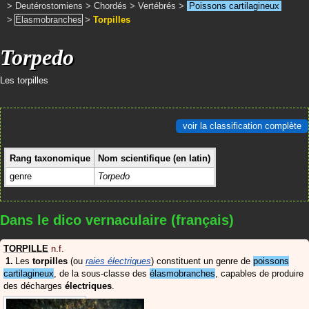
>
Deutérostomiens
>
Chordés
>
Vertébrés
>
Poissons cartilagineux
>
Élasmobranches
>
Torpilles
Torpedo
Les torpilles
voir la classification complète
Rang taxonomique
Nom scientifique (en latin)
genre
Torpedo
Dans le dico vernaculaire (français)
TORPILLE
n.f.
Les
torpilles
(ou
raies électriques
) constituent un genre de
poissons
cartilagineux
, de la sous-classe des
élasmobranches
, capables de produire
des décharges
électriques
.