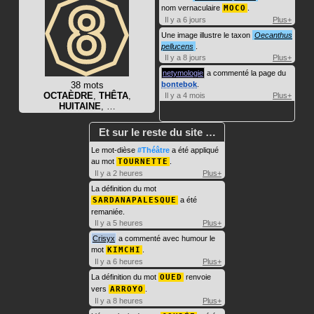
nom vernaculaire
MOCO
.
Il y a 6 jours
Plus+
Une image illustre le taxon
Oecanthus
pellucens
.
Il y a 8 jours
Plus+
netymologie
a commenté la page du
38 mots
bontebok
.
OCTAÈDRE
,
THÊTA
,
Il y a 4 mois
Plus+
HUITAINE
, …
Et sur le reste du site …
Le mot-dièse
#Théâtre
a été appliqué
au mot
TOURNETTE
.
Il y a 2 heures
Plus+
La définition du mot
SARDANAPALESQUE
a été
remaniée.
Il y a 5 heures
Plus+
Crisyx
a commenté avec humour le
mot
KIMCHI
.
Il y a 6 heures
Plus+
La définition du mot
OUED
renvoie
vers
ARROYO
.
Il y a 8 heures
Plus+