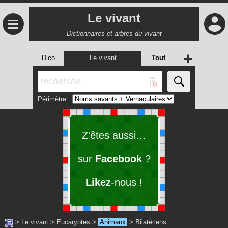
Le vivant
≡
Dictionnaires et arbres du vivant
+
Dico
Le vivant
Tout
Périmètre :
Z'êtes aussi…
sur
Facebook
?
Likez
-nous !
>
Le vivant
>
Eucaryotes
>
Animaux
>
Bilatériens