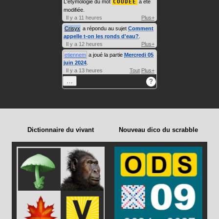
L'étymologie du mot
COUDÉE
a été
modifiée.
Il y a 11 heures
Plus+
Crisyx
a répondu au sujet
Comment
appelle t-on les ronds d'eau?
.
Il y a 12 heures
Plus+
etiennem
a joué la partie
Mercredi 05
juin 2024
.
Il y a 13 heures
Tout
Plus+
…
?
Dictionnaire du vivant
Nouveau dico du scrabble