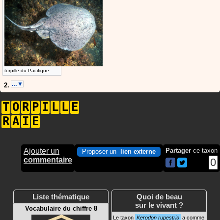
torpille du Pacifique
…▼
T
O
R
P
I
L
L
E
R
A
I
E
Ajouter un
Partager
ce taxon
Proposer un
lien externe
commentaire
0
Liste thématique
Quoi de beau
sur le vivant ?
Vocabulaire du chiffre 8
Le taxon
Kerodon rupestris
a comme