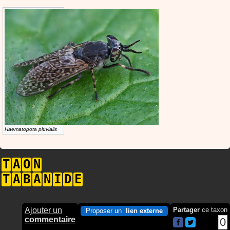
Haematopota pluvialis
T
A
O
N
T
A
B
A
N
I
D
E
Ajouter un
Partager
ce taxon
Proposer un
lien externe
commentaire
0