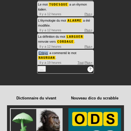
Le mot
TUDESQUE
a un étymon
italien.
Il y a 12 heures
Plus+
L'étymologie du mot
ALARME
a été
modifiée.
Il y a 12 heures
Plus+
La définition du mot
LARGUER
renvoie vers
CORDAGE
.
Il y a 12 heures
Plus+
Crisyx
a commenté le mot
NAURUAN
.
Il y a 19 heures
Tout
Plus+
…
?
Dictionnaire du vivant
Nouveau dico du scrabble