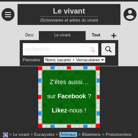
Le vivant
≡
Dictionnaires et arbres du vivant
+
Dico
Le vivant
Tout
Périmètre :
Z'êtes aussi…
sur
Facebook
?
Likez
-nous !
>
Le vivant
>
Eucaryotes
>
Animaux
>
Bilatériens
>
Protostomiens