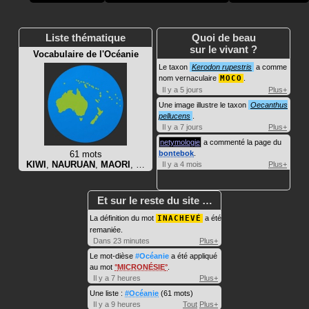
Liste thématique
Quoi de beau
sur le vivant ?
Vocabulaire de l'Océanie
Le taxon
Kerodon rupestris
a comme
nom vernaculaire
MOCO
.
Il y a 5 jours
Plus+
Une image illustre le taxon
Oecanthus
pellucens
.
Il y a 7 jours
Plus+
netymologie
a commenté la page du
61 mots
bontebok
.
KIWI
,
NAURUAN
,
MAORI
, …
Il y a 4 mois
Plus+
Et sur le reste du site …
La définition du mot
INACHEVÉ
a été
remaniée.
Dans 23 minutes
Plus+
Le mot-dièse
#Océanie
a été appliqué
au mot
MICRONÉSIE
.
Il y a 7 heures
Plus+
Une liste :
#Océanie
(61 mots)
Il y a 9 heures
Tout
Plus+