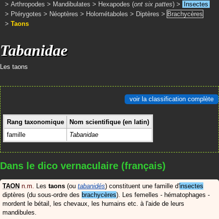
>
Arthropodes
>
Mandibulates
>
Hexapodes (
ont six pattes
)
>
Insectes
>
Ptérygotes
>
Néoptères
>
Holométaboles
>
Diptères
>
Brachycères
>
Taons
Tabanidae
Les taons
voir la classification complète
Rang taxonomique
Nom scientifique (en latin)
famille
Tabanidae
Dans le dico vernaculaire (français)
TAON
n.m.
Les
taons
(ou
tabanidés
) constituent une famille d'
insectes
diptères (du sous-ordre des
brachycères
). Les femelles - hématophages -
mordent le bétail, les chevaux, les humains etc. à l'aide de leurs
mandibules.