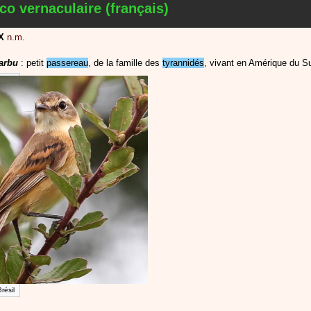
co vernaculaire (français)
X
n.m.
arbu
: petit
passereau
, de la famille des
tyrannidés
, vivant en Amérique du S
résil