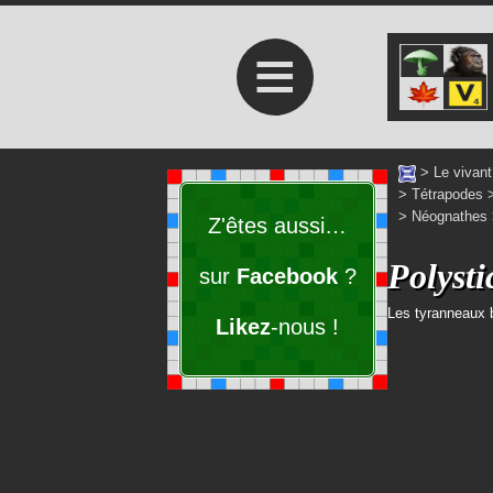
≡
>
Le vivant
>
Tétrapodes
>
Néognathes
Z'êtes aussi…
Polysti
sur
Facebook
?
Les tyranneaux 
Likez
-nous !