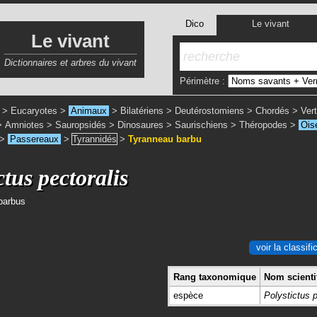
Dico
Le vivant
Le vivant
Dictionnaires et arbres du vivant
Périmètre :
>
Eucaryotes
>
Animaux
>
Bilatériens
>
Deutérostomiens
>
Chordés
>
Ver
>
Amniotes
>
Sauropsidés
>
Dinosaures
>
Saurischiens
>
Théropodes
>
Ois
>
Passereaux
>
Tyrannidés
>
Tyranneau barbu
ctus pectoralis
barbus
voir la classif
Rang taxonomique
Nom scientif
espèce
Polystictus p