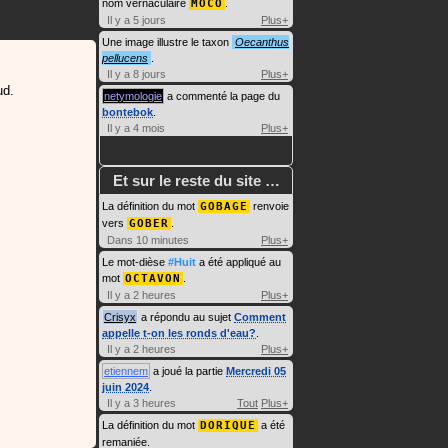
nom vernaculaire
MOCO
.
Il y a 5 jours
Plus+
Une image illustre le taxon
Oecanthus
pellucens
.
Il y a 8 jours
Plus+
ud.
netymologie
a commenté la page du
bontebok
.
Il y a 4 mois
Plus+
Et sur le reste du site …
La définition du mot
GOBAGE
renvoie
vers
GOBER
.
Dans 10 minutes
Plus+
Le mot-dièse
#Huit
a été appliqué au
mot
OCTAVON
.
Il y a 2 heures
Plus+
Crisyx
a répondu au sujet
Comment
appelle t-on les ronds d'eau?
.
Il y a 2 heures
Plus+
etiennem
a joué la partie
Mercredi 05
juin 2024
.
Il y a 3 heures
Tout
Plus+
La définition du mot
DORIQUE
a été
remaniée.