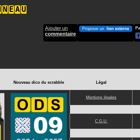
N
N
E
A
U
Ajouter un
Pa
Proposer un
lien externe
commentaire
Nouveau dico du scrabble
Légal
Mentions légales
C.G.U.