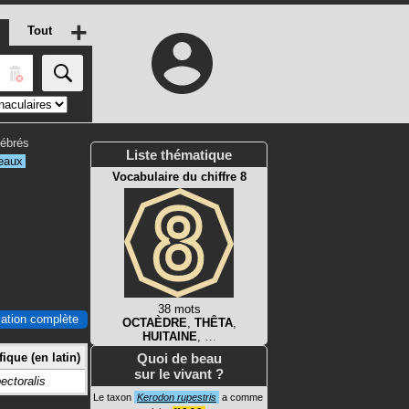
+
Tout
tébrés
Liste thématique
eaux
Vocabulaire du chiffre 8
38 mots
ication complète
OCTAÈDRE
,
THÊTA
,
HUITAINE
, …
ique (en latin)
Quoi de beau
sur le vivant ?
ectoralis
Le taxon
Kerodon rupestris
a comme