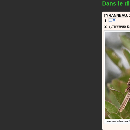
Dans le di
TYRANNEAU
,
…▼
Tyranneau
b
dans un arbre au B