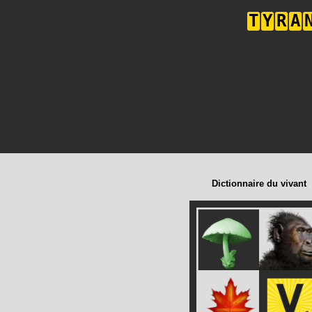
T
Y
R
A
Dictionnaire du vivant