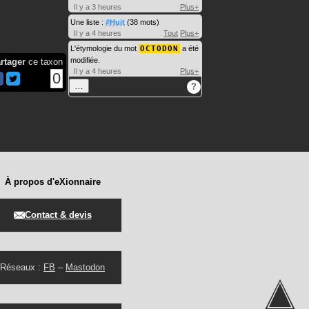
Il y a 3 heures
Plus+
Une liste :
#Huit
(38 mots)
Il y a 4 heures
Tout
Plus+
L'étymologie du mot
OCTODON
a été
modifiée.
rtager
ce taxon
Il y a 4 heures
Plus+
0
…
?
À propos d'eXionnaire
Contact & devis
Réseaux :
FB
–
Mastodon