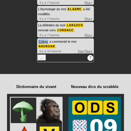
Il y a 7 heures
Plus+
L'étymologie du mot
ALARME
a été
modifiée.
Il y a 7 heures
Plus+
La définition du mot
LARGUER
renvoie vers
CORDAGE
.
Il y a 7 heures
Plus+
Crisyx
a commenté le mot
NAURUAN
.
Il y a 14 heures
Tout
Plus+
…
?
Dictionnaire du vivant
Nouveau dico du scrabble