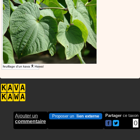
feuillage d'un kava
Hawaï
K
A
V
A
K
A
W
A
Ajouter un
Partager
ce taxon
Proposer un
lien externe
commentaire
0