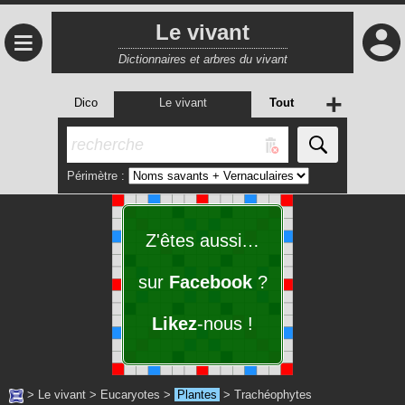
Le vivant
≡
Dictionnaires et arbres du vivant
+
Dico
Le vivant
Tout
Périmètre :
Z'êtes aussi…
sur
Facebook
?
Likez
-nous !
>
Le vivant
>
Eucaryotes
>
Plantes
>
Trachéophytes