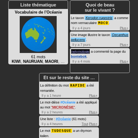
Liste thématique
Quoi de beau
sur le vivant ?
Vocabulaire de l'Océanie
Le taxon
Kerodon rupestris
a comme
nom vernaculaire
MOCO
.
Il y a 4 jours
Plus+
Une image illustre le taxon
Oecanthus
pellucens
.
Il y a 7 jours
Plus+
netymologie
a commenté la page du
61 mots
bontebok
.
KIWI
,
NAURUAN
,
MAORI
, …
Il y a 4 mois
Plus+
Et sur le reste du site …
La définition du mot
RAPIDE
a été
remaniée.
Il y a 1 heure
Plus+
Le mot-dièse
#Océanie
a été appliqué
au mot
MICRONÉSIE
.
Il y a 2 heures
Plus+
Une liste :
#Océanie
(61 mots)
Il y a 4 heures
Tout
Plus+
Le mot
TUDESQUE
a un étymon
italien.