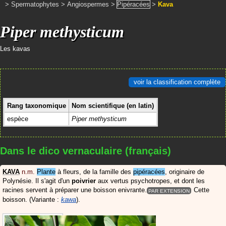
>
Spermatophytes
>
Angiospermes
>
Pipéracées
>
Kava
Piper methysticum
Les kavas
voir la classification complète
Rang taxonomique
Nom scientifique (en latin)
espèce
Piper methysticum
Dans le dico vernaculaire (français)
KAVA
n.m.
Plante
à fleurs, de la famille des
pipéracées
, originaire de
Polynésie. Il s'agit d'un
poivrier
aux vertus psychotropes, et dont les
racines servent à préparer une boisson enivrante.
Cette
PAR EXTENSION
boisson.
(Variante :
kawa
)
.