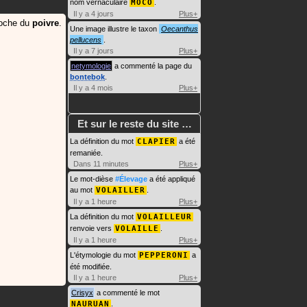
nom vernaculaire
MOCO
.
Il y a 4 jours
Plus+
oche du
poivre
.
Une image illustre le taxon
Oecanthus
pellucens
.
Il y a 7 jours
Plus+
netymologie
a commenté la page du
bontebok
.
Il y a 4 mois
Plus+
Et sur le reste du site …
La définition du mot
CLAPIER
a été
remaniée.
Dans 11 minutes
Plus+
Le mot-dièse
#Élevage
a été appliqué
au mot
VOLAILLER
.
Il y a 1 heure
Plus+
La définition du mot
VOLAILLEUR
renvoie vers
VOLAILLE
.
Il y a 1 heure
Plus+
L'étymologie du mot
PEPPERONI
a
été modifiée.
Il y a 1 heure
Plus+
Crisyx
a commenté le mot
NAURUAN
.