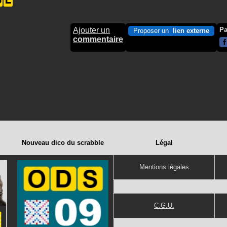
Ajouter un
Pa
Proposer un
lien externe
commentaire
Nouveau dico du scrabble
Légal
Mentions légales
C.G.U.