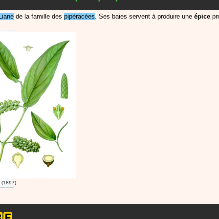
Liane
de la famille des
pipéracées
. Ses baies servent à produire une
épice
pr
 (1897)
B
E