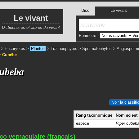
Dico
Le vivant
Le vivant
Dictionnaires et arbres du vivant
Périmètre :
>
Eucaryotes
>
Plantes
>
Trachéophytes
>
Spermatophytes
>
Angiosperm
>
Cubèbe
cubeba
voir la classif
Rang taxonomique
Nom scientif
espèce
Piper cubeb
co vernaculaire (français)