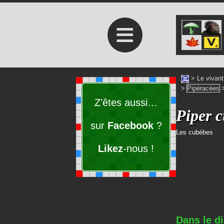
≡
>
Le vivant
>
Pipéracées
Z'êtes aussi…
Piper 
sur
Facebook
?
Les cubèbes
Likez
-nous !
Dans le di