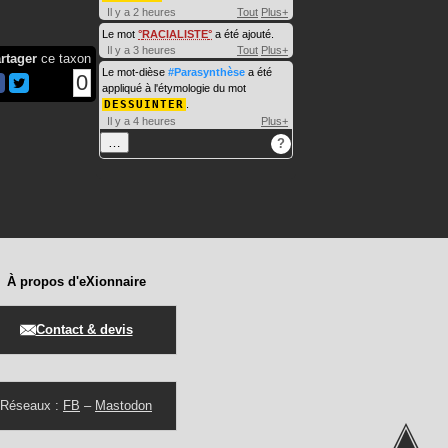
Il y a 2 heures
Tout
Plus+
Le mot
RACIALISTE
a été ajouté.
Il y a 3 heures
Tout
Plus+
rtager
ce taxon
Le mot-dièse
#Parasynthèse
a été
0
appliqué à l'étymologie du mot
DESSUINTER
.
Il y a 4 heures
Plus+
…
?
À propos d'eXionnaire
Contact & devis
Réseaux :
FB
–
Mastodon