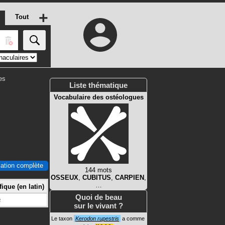
+
Tout
es
Liste thématique
Vocabulaire des ostéologues
ication complète
144 mots
OSSEUX
,
CUBITUS
,
CARPIEN
,
…
ique (en latin)
Quoi de beau
a
sur le vivant ?
Le taxon
Kerodon rupestris
a comme