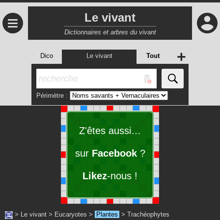
Le vivant
≡
Dictionnaires et arbres du vivant
+
Dico
Le vivant
Tout
Périmètre :
Z'êtes aussi…
sur
Facebook
?
Likez
-nous !
>
Le vivant
>
Eucaryotes
>
Plantes
>
Trachéophytes