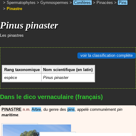
>
Spermatophytes
>
Gymnospermes
>
Conifères
>
Pinacées
>
Pins
>
Pinastre
Pinus pinaster
Les pinastres
voir la classification complète
Rang taxonomique
Nom scientifique (en latin)
espèce
Pinus pinaster
Dans le dico vernaculaire (français)
PINASTRE
n.m.
Arbre
, du genre des
pins
, appelé communément
pin
maritime
.