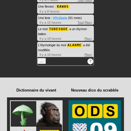
Il y a 1 heure
Tout
Plus+
Une flexion :
KAWAS
Il y a 8 heures
Une liste :
#Océanie
(61 mots)
Il y a 15 heures
Tout
Plus+
Le mot
TUDESQUE
a un étymon
italien.
Il y a 18 heures
Plus+
L'étymologie du mot
ALARME
a été
modifiée.
Il y a 18 heures
Plus+
…
?
Dictionnaire du vivant
Nouveau dico du scrabble