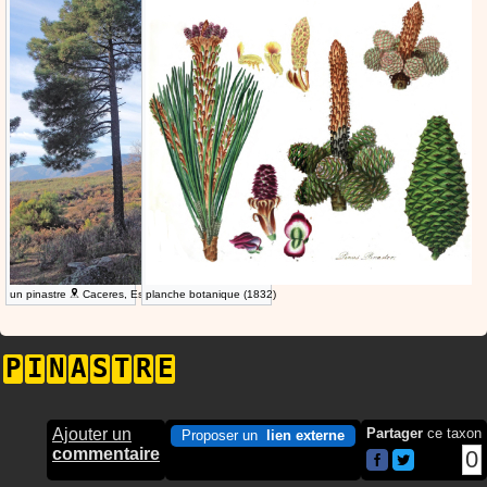
un pinastre
Caceres, Espagne
planche botanique (1832)
P
I
N
A
S
T
R
E
Ajouter un
Partager
ce taxon
Proposer un
lien externe
commentaire
0