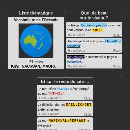
Liste thématique
Quoi de beau
sur le vivant ?
Vocabulaire de l'Océanie
Le taxon
Kerodon rupestris
a comme
nom vernaculaire
MOCO
.
Il y a 5 jours
Plus+
Une image illustre le taxon
Oecanthus
pellucens
.
Il y a 8 jours
Plus+
netymologie
a commenté la page du
61 mots
bontebok
.
KIWI
,
NAURUAN
,
MAORI
, …
Il y a 4 mois
Plus+
Et sur le reste du site …
Le mot-dièse
#Alliage
a été appliqué
au mot
NITINOL
.
Dans 7 minutes
Plus+
La définition du mot
MAILLECHORT
a été remaniée.
Dans 1 minute
Plus+
Le mot
MARÉCHAL-FERRANT
a
été ajouté.