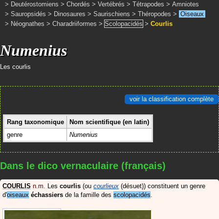
>
Deutérostomiens
>
Chordés
>
Vertébrés
>
Tétrapodes
>
Amniotes
>
Sauropsidés
>
Dinosaures
>
Saurischiens
>
Théropodes
>
Oiseaux
>
Néognathes
>
Charadriiformes
>
Scolopacidés
>
Courlis
Numenius
Les courlis
voir la classification complète
Rang taxonomique
Nom scientifique (en latin)
genre
Numenius
Dans le dico vernaculaire (français)
COURLIS
n.m.
Les
courlis
(ou
courlieux
(désuet)) constituent un genre
d'
oiseaux
échassiers
de la famille des
scolopacidés
.