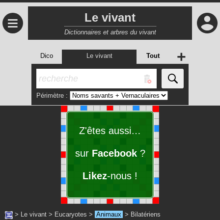
Le vivant
≡
Dictionnaires et arbres du vivant
+
Dico
Le vivant
Tout
Périmètre :
Z'êtes aussi…
sur
Facebook
?
Likez
-nous !
>
Le vivant
>
Eucaryotes
>
Animaux
>
Bilatériens