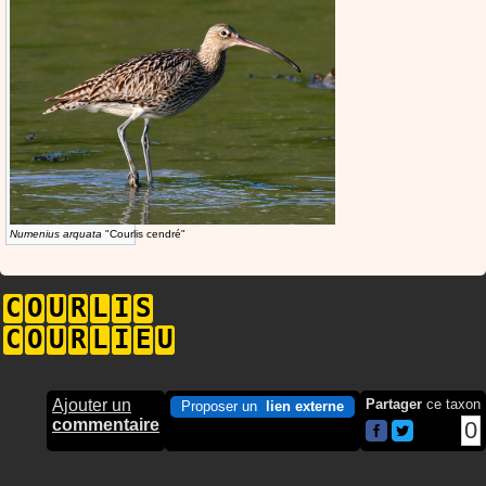
Numenius arquata
"Courlis cendré"
C
O
U
R
L
I
S
C
O
U
R
L
I
E
U
Ajouter un
Partager
ce taxon
Proposer un
lien externe
commentaire
0