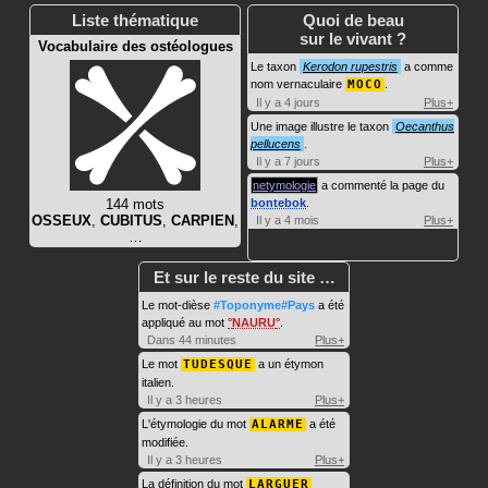
Liste thématique
Quoi de beau
sur le vivant ?
Vocabulaire des ostéologues
Le taxon
Kerodon rupestris
a comme
nom vernaculaire
MOCO
.
Il y a 4 jours
Plus+
Une image illustre le taxon
Oecanthus
pellucens
.
Il y a 7 jours
Plus+
netymologie
a commenté la page du
144 mots
bontebok
.
OSSEUX
,
CUBITUS
,
CARPIEN
,
Il y a 4 mois
Plus+
…
Et sur le reste du site …
Le mot-dièse
#Toponyme#Pays
a été
appliqué au mot
NAURU
.
Dans 44 minutes
Plus+
Le mot
TUDESQUE
a un étymon
italien.
Il y a 3 heures
Plus+
L'étymologie du mot
ALARME
a été
modifiée.
Il y a 3 heures
Plus+
La définition du mot
LARGUER