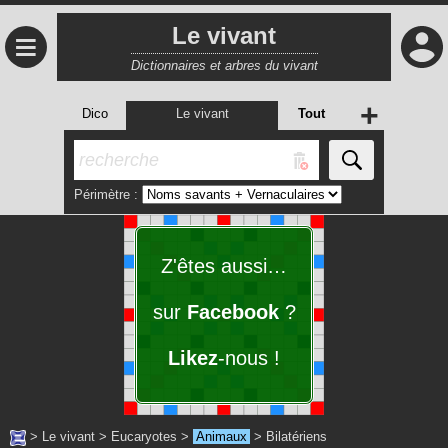
Le vivant
≡
Dictionnaires et arbres du vivant
+
Dico
Le vivant
Tout
Périmètre :
Z'êtes aussi…
sur
Facebook
?
Likez
-nous !
>
Le vivant
>
Eucaryotes
>
Animaux
>
Bilatériens