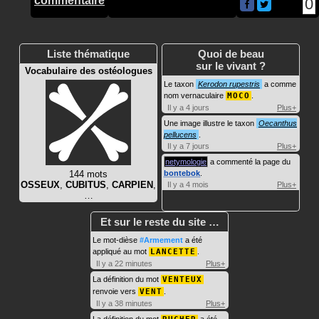
commentaire
0
Liste thématique
Quoi de beau
sur le vivant ?
Vocabulaire des ostéologues
Le taxon
Kerodon rupestris
a comme
nom vernaculaire
MOCO
.
Il y a 4 jours
Plus+
Une image illustre le taxon
Oecanthus
pellucens
.
Il y a 7 jours
Plus+
netymologie
a commenté la page du
144 mots
bontebok
.
OSSEUX
,
CUBITUS
,
CARPIEN
,
Il y a 4 mois
Plus+
…
Et sur le reste du site …
Le mot-dièse
#Armement
a été
appliqué au mot
LANCETTE
.
Il y a 22 minutes
Plus+
La définition du mot
VENTEUX
renvoie vers
VENT
.
Il y a 38 minutes
Plus+