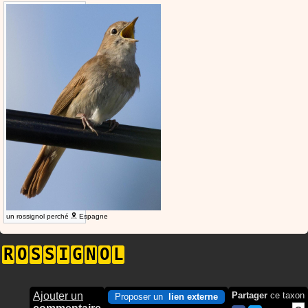
un rossignol perché
Espagne
R
O
S
S
I
G
N
O
L
Ajouter un
Partager
ce taxon
Proposer un
lien externe