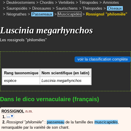
>
Deutérostomiens
>
Chordés
>
Vertébrés
>
Tétrapodes
>
Amniotes
>
Sauropsidés
>
Dinosaures
>
Saurischiens
>
Théropodes
>
Oiseaux
>
Néognathes
>
Passereaux
>
Muscicapidés
>
Rossignol "philomèle"
Luscinia megarhynchos
Les rossignols "philomèles"
voir la classification complète
Rang taxonomique
Nom scientifique (en latin)
espèce
Luscinia megarhynchos
Dans le dico vernaculaire (français)
ROSSIGNOL
n.m.
…▼
Rossignol "philomèle"
:
passereau
de la famille des
muscicapidés
,
remarquable par la variété de son chant.