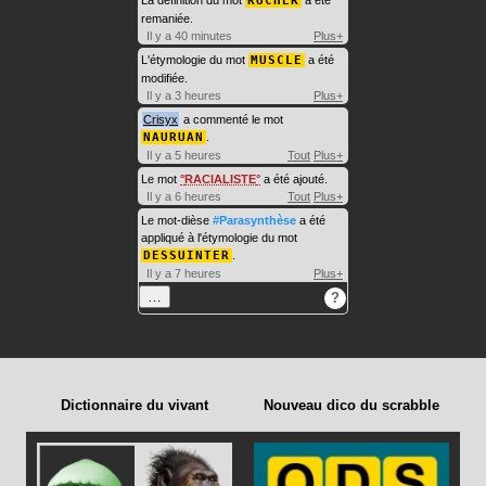
La définition du mot
RUCHER
a été
remaniée.
Il y a 40 minutes
Plus+
L'étymologie du mot
MUSCLE
a été
modifiée.
Il y a 3 heures
Plus+
Crisyx
a commenté le mot
NAURUAN
.
Il y a 5 heures
Tout
Plus+
Le mot
RACIALISTE
a été ajouté.
Il y a 6 heures
Tout
Plus+
Le mot-dièse
#Parasynthèse
a été
appliqué à l'étymologie du mot
DESSUINTER
.
Il y a 7 heures
Plus+
…
?
Dictionnaire du vivant
Nouveau dico du scrabble