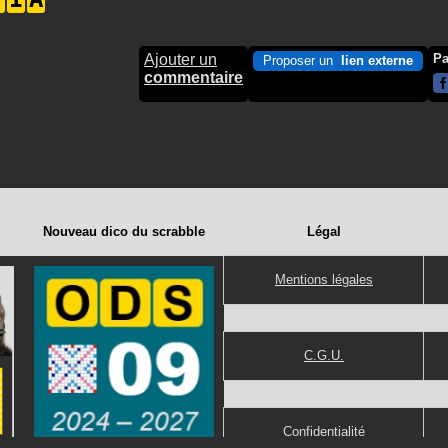
Ajouter un
Pa
Proposer un
lien externe
commentaire
Nouveau dico du scrabble
Légal
Mentions légales
C.G.U.
Confidentialité