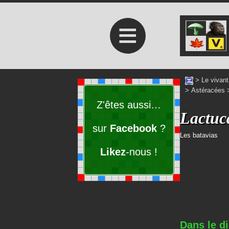
≡
>
Le vivant
>
Astéracées
Z'êtes aussi…
Lactuca
sur
Facebook
?
Les batavias
Likez
-nous !
Dans le di