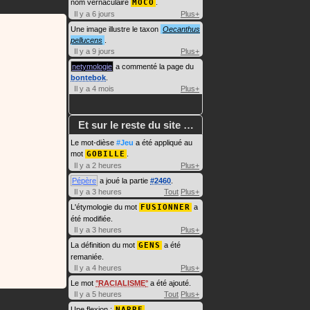
nom vernaculaire
MOCO
.
Il y a 6 jours
Plus+
Une image illustre le taxon
Oecanthus
pellucens
.
Il y a 9 jours
Plus+
netymologie
a commenté la page du
bontebok
.
Il y a 4 mois
Plus+
Et sur le reste du site …
Le mot-dièse
#Jeu
a été appliqué au
mot
GOBILLE
.
Il y a 2 heures
Plus+
Pépère
a joué la partie
#2460
.
Il y a 3 heures
Tout
Plus+
L'étymologie du mot
FUSIONNER
a
été modifiée.
Il y a 3 heures
Plus+
La définition du mot
GENS
a été
remaniée.
Il y a 4 heures
Plus+
Le mot
RACIALISME
a été ajouté.
Il y a 5 heures
Tout
Plus+
Une flexion :
NARRE