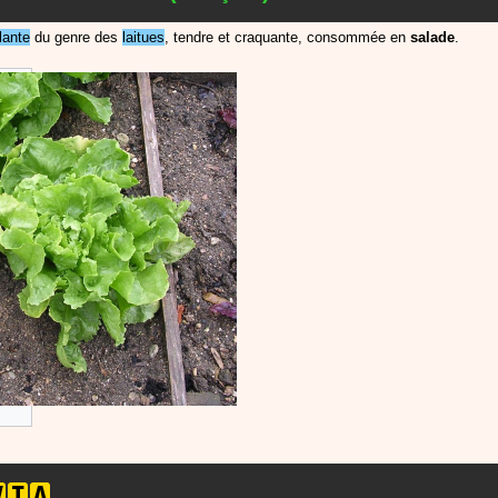
lante
du genre des
laitues
, tendre et craquante, consommée en
salade
.
V
I
A