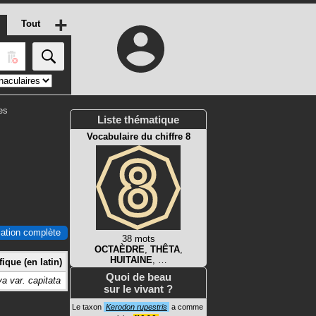
+
Tout
es
Liste thématique
Vocabulaire du chiffre 8
ication complète
38 mots
OCTAÈDRE
,
THÊTA
,
HUITAINE
, …
ique (en latin)
Quoi de beau
a var. capitata
sur le vivant ?
Le taxon
Kerodon rupestris
a comme