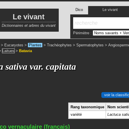
Dico
Le vivant
Le vivant
Dictionnaires et arbres du vivant
Périmètre :
>
Eucaryotes
>
Plantes
>
Trachéophytes
>
Spermatophytes
>
Angiosperm
>
Laitues
>
Batavia
 sativa var. capitata
voir la classif
Rang taxonomique
Nom scientif
variété
Lactuca sativ
co vernaculaire (français)