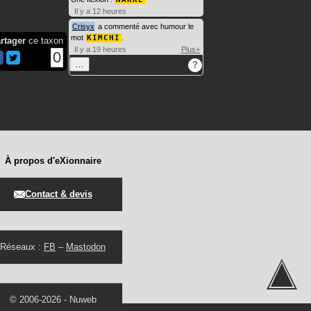
Il y a 12 heures
Crisyx
a commenté avec humour le
mot
KIMCHI
.
rtager
ce taxon
Il y a 19 heures
Plus+
0
…
?
À propos d'eXionnaire
Contact & devis
Réseaux :
FB
–
Mastodon
© 2006-2026 -
Nuweb