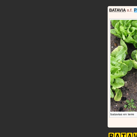
BATAVIA
n.f.
P
batavias en terre
B
A
T
A