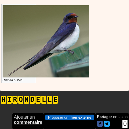
Hirundo rustica
H
I
R
O
N
D
E
L
L
E
Ajouter un
Partager
ce taxon
Proposer un
lien externe
commentaire
0