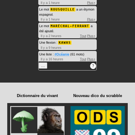
Il y a 1 heure
Plus+
Le mot
ROUSQUILLE
a un étymon
espagnol.
Il y a 1 heure
Plus+
Le mot
MARÉCHAL-FERRANT
a
été ajouté.
Il y a 2 heures
Tout
Plus+
Une flexion :
KAWAS
Il y a 9 heures
Une liste :
#Océanie
(61 mots)
Il y a 16 heures
Tout
Plus+
…
?
Dictionnaire du vivant
Nouveau dico du scrabble