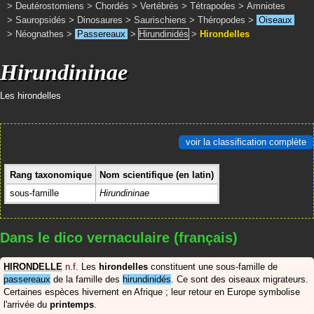
>
Deutérostomiens
>
Chordés
>
Vertébrés
>
Tétrapodes
>
Amniotes
>
Sauropsidés
>
Dinosaures
>
Saurischiens
>
Théropodes
>
Oiseaux
>
Néognathes
>
Passereaux
>
Hirundinidés
>
Hirondelles
Hirundininae
Les hirondelles
voir la classification complète
Rang taxonomique
Nom scientifique (en latin)
sous-famille
Hirundininae
Dans le dico vernaculaire (français)
HIRONDELLE
n.f.
Les
hirondelles
constituent une sous-famille de
passereaux
de la famille des
hirundinidés
. Ce sont des oiseaux migrateurs.
Certaines espèces hivernent en Afrique ; leur retour en Europe symbolise
l'arrivée du
printemps
.