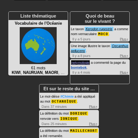
Liste thématique
Quoi de beau
sur le vivant ?
Vocabulaire de l'Océanie
Le taxon
Kerodon rupestris
a comme
nom vernaculaire
MOCO
.
Il y a 5 jours
Plus+
Une image illustre le taxon
Oecanthus
pellucens
.
Il y a 8 jours
Plus+
netymologie
a commenté la page du
61 mots
bontebok
.
KIWI
,
NAURUAN
,
MAORI
, …
Il y a 4 mois
Plus+
Et sur le reste du site …
Le mot-dièse
#Chimie
a été appliqué
au mot
OCTANOÏQUE
.
Dans 37 minutes
Plus+
La définition du mot
DORIQUE
renvoie vers
IONIQUE
.
Dans 25 minutes
Plus+
La définition du mot
MAILLECHORT
a été remaniée.