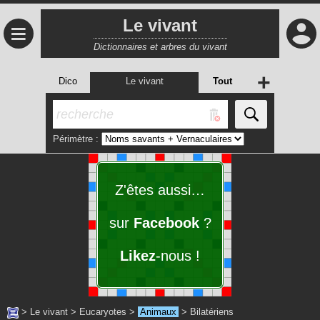
Le vivant
≡
Dictionnaires et arbres du vivant
+
Dico
Le vivant
Tout
Périmètre :
Z'êtes aussi…
sur
Facebook
?
Likez
-nous !
>
Le vivant
>
Eucaryotes
>
Animaux
>
Bilatériens