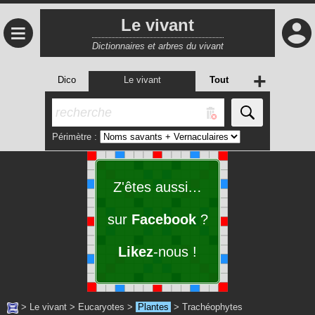
Le vivant
≡
Dictionnaires et arbres du vivant
+
Dico
Le vivant
Tout
Périmètre :
Z'êtes aussi…
sur
Facebook
?
Likez
-nous !
>
Le vivant
>
Eucaryotes
>
Plantes
>
Trachéophytes