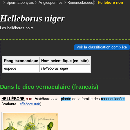
>
Spermatophytes
>
Angiospermes
>
Renonculacées
>
Hellébore noir
Helleborus niger
Les hellébores noirs
voir la classification complète
Rang taxonomique
Nom scientifique (en latin)
espèce
Helleborus niger
Dans le dico vernaculaire (français)
HELLÉBORE
n.m.
Hellébore noir
:
plante
de la famille des
renonculacées
(Variante :
ellébore noir
)
.