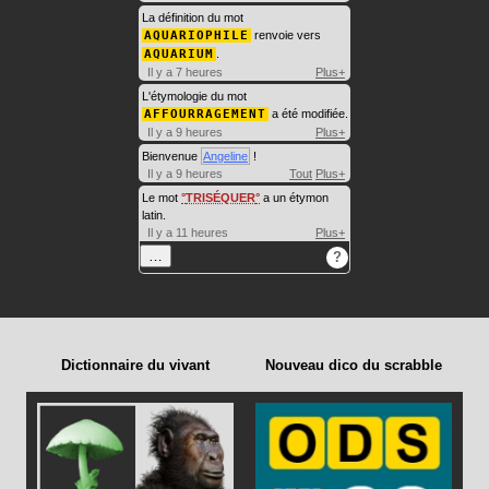
La définition du mot
AQUARIOPHILE
renvoie vers
AQUARIUM
.
Il y a 7 heures
Plus+
L'étymologie du mot
AFFOURRAGEMENT
a été modifiée.
Il y a 9 heures
Plus+
Bienvenue
Angeline
!
Il y a 9 heures
Tout
Plus+
Le mot
TRISÉQUER
a un étymon
latin.
Il y a 11 heures
Plus+
…
?
Dictionnaire du vivant
Nouveau dico du scrabble