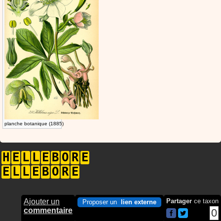
planche botanique (1885)
H
E
L
L
E
B
O
R
E
E
L
L
E
B
O
R
E
Ajouter un
Partager
ce taxon
Proposer un
lien externe
commentaire
0