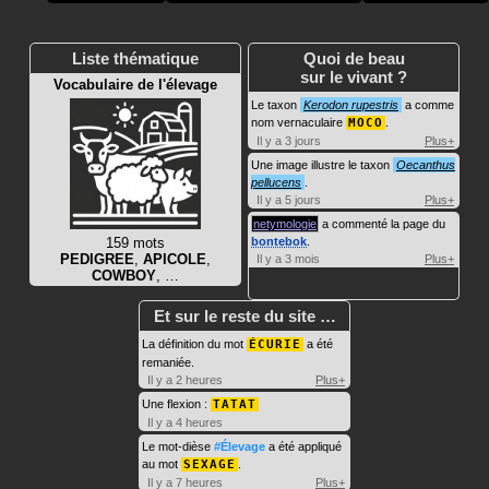
Liste thématique
Quoi de beau
sur le vivant ?
Vocabulaire de l'élevage
Le taxon
Kerodon rupestris
a comme
nom vernaculaire
MOCO
.
Il y a 3 jours
Plus+
Une image illustre le taxon
Oecanthus
pellucens
.
Il y a 5 jours
Plus+
netymologie
a commenté la page du
159 mots
bontebok
.
PEDIGREE
,
APICOLE
,
Il y a 3 mois
Plus+
COWBOY
, …
Et sur le reste du site …
La définition du mot
ÉCURIE
a été
remaniée.
Il y a 2 heures
Plus+
Une flexion :
TATAT
Il y a 4 heures
Le mot-dièse
#Élevage
a été appliqué
au mot
SEXAGE
.
Il y a 7 heures
Plus+