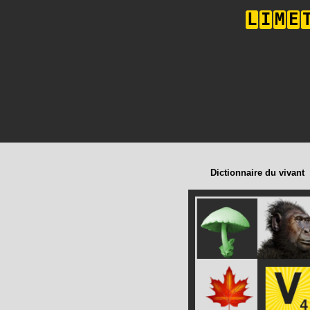
L
I
M
E
Dictionnaire du vivant