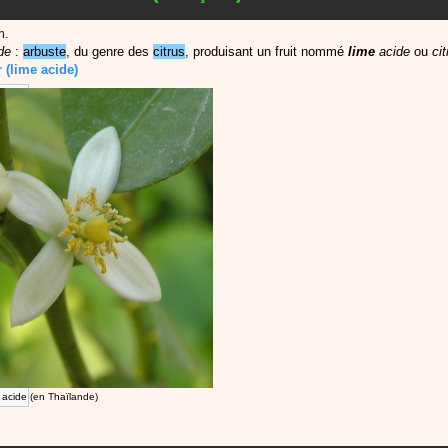
m.
de
:
arbuste
, du genre des
citrus
, produisant un fruit nommé
lime
acide
ou
ci
r
(lime acide)
er acide (en Thaïlande)