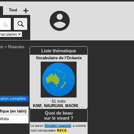
+
Tout
es
>
Rutacées
Liste thématique
Vocabulaire de l'Océanie
ication complète
61 mots
KIWI
,
NAURUAN
,
MAORI
, …
ique (en latin)
Quoi de beau
sur le vivant ?
ifolia
Le taxon
Kerodon rupestris
a comme
nom vernaculaire
MOCO
.