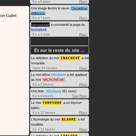
Il y a 5 jours
Plus+
Une image illustre le taxon
Oecanthus
pellucens
.
tron Gallet
.
Il y a 7 jours
Plus+
netymologie
a commenté la page du
bontebok
.
Il y a 4 mois
Plus+
Et sur le reste du site …
La définition du mot
INACHEVÉ
a été
remaniée.
Dans 34 minutes
Plus+
Le mot-dièse
#Océanie
a été appliqué
au mot
MICRONÉSIE
.
Il y a 7 heures
Plus+
Une liste :
#Océanie
(61 mots)
Il y a 9 heures
Tout
Plus+
Le mot
TUDESQUE
a un étymon
italien.
Il y a 12 heures
Plus+
L'étymologie du mot
ALARME
a été
modifiée.
Il y a 12 heures
Plus+