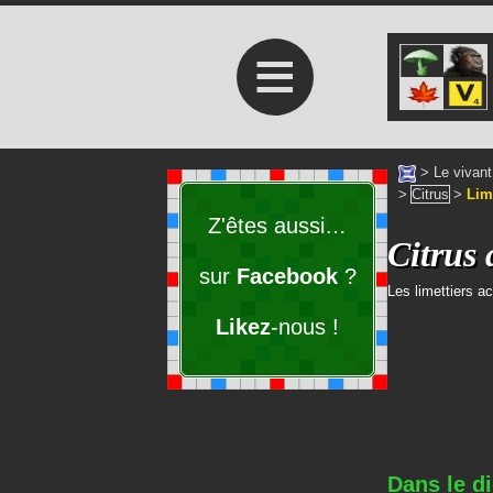
≡
>
Le vivant
>
Citrus
>
Lim
Z'êtes aussi…
Citrus 
sur
Facebook
?
Les limettiers a
Likez
-nous !
Dans le di