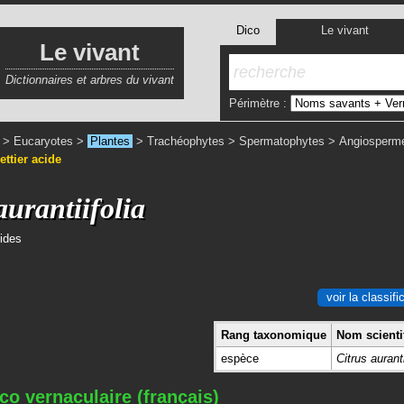
Dico
Le vivant
Le vivant
Dictionnaires et arbres du vivant
Périmètre :
>
Eucaryotes
>
Plantes
>
Trachéophytes
>
Spermatophytes
>
Angiosperm
ettier acide
aurantiifolia
cides
voir la classif
Rang taxonomique
Nom scientif
espèce
Citrus auranti
co vernaculaire (français)