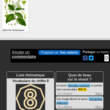
planche botanique
Ajouter un
Partager
ce taxon
Proposer un
lien externe
commentaire
0
Liste thématique
Quoi de beau
sur le vivant ?
Vocabulaire du chiffre 8
Le taxon
Kerodon rupestris
a comme
nom vernaculaire
MOCO
.
Il y a 6 jours
Plus+
Une image illustre le taxon
Oecanthus
pellucens
.
Il y a 8 jours
Plus+