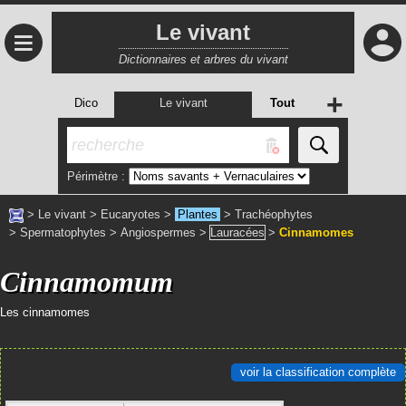
Le vivant
≡
Dictionnaires et arbres du vivant
+
Dico
Le vivant
Tout
Périmètre :
>
Le vivant
>
Eucaryotes
>
Plantes
>
Trachéophytes
>
Spermatophytes
>
Angiospermes
>
Lauracées
>
Cinnamomes
Cinnamomum
Les cinnamomes
voir la classification complète