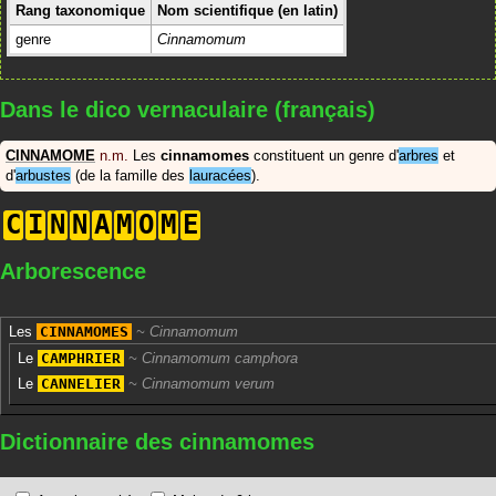
Rang taxonomique
Nom scientifique (en latin)
genre
Cinnamomum
Dans le dico vernaculaire (français)
CINNAMOME
n.m.
Les
cinnamomes
constituent un genre d'
arbres
et
d'
arbustes
(de la famille des
lauracées
).
C
I
N
N
A
M
O
M
E
Arborescence
Les
CINNAMOMES
Cinnamomum
Le
CAMPHRIER
Cinnamomum camphora
Le
CANNELIER
Cinnamomum verum
Dictionnaire des cinnamomes