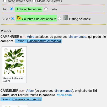
Avec lettre chère
Moins de 9 lettres
Tri :
Ordre alphabétique
Taille
Vue :
Coupures de dictionnaire
Listing scrabble
2 mots
|
CAMPHRIER
n.m.
Arbre
asiatique, du genre des
cinnamomes
, qui produit le
camphre
.
Taxon :
Cinnamomum camphora
planche botanique
(1897)
CANNELIER
n.m.
Arbre
(du genre des
cinnamomes
), originaire du
Sri
Lanka
, dont l'écorce fournit la
cannelle
.
#SriLanka
Taxon :
Cinnamomum verum