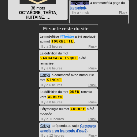
netymologie
a commenté la page du
38 mots
bontebok
.
OCTAÈDRE
,
THÊTA
,
Il y a 4 mois
Plus+
HUITAINE
, …
Et sur le reste du site …
Le mot-dièse
#Théâtre
a été appliqué
au mot
TOURNETTE
.
Il y a 3 heures
Plus+
La définition du mot
SARDANAPALESQUE
a été
remaniée.
Il y a 6 heures
Plus+
Crisyx
a commenté avec humour le
mot
KIMCHI
.
Il y a 6 heures
Plus+
La définition du mot
OUED
renvoie
vers
ARROYO
.
Il y a 8 heures
Plus+
L'étymologie du mot
COUDÉE
a été
modifiée.
Il y a 11 heures
Plus+
Crisyx
a répondu au sujet
Comment
appelle t-on les ronds d'eau?
.
Il y a 12 heures
Plus+