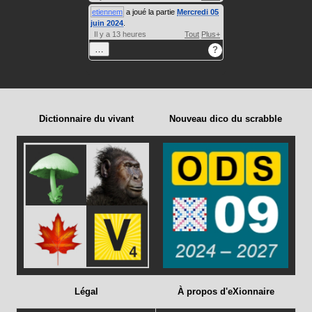
etiennem
a joué la partie
Mercredi 05
juin 2024
.
Il y a 13 heures
Tout
Plus+
…
?
Dictionnaire du vivant
Nouveau dico du scrabble
Légal
À propos d'eXionnaire