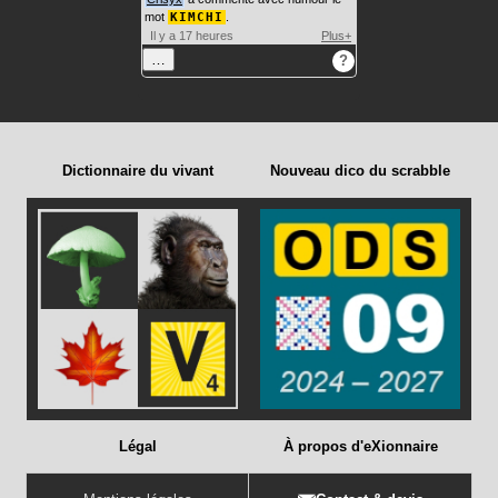
mot
KIMCHI
.
Il y a 17 heures
Plus+
…
?
Dictionnaire du vivant
Nouveau dico du scrabble
Légal
À propos d'eXionnaire