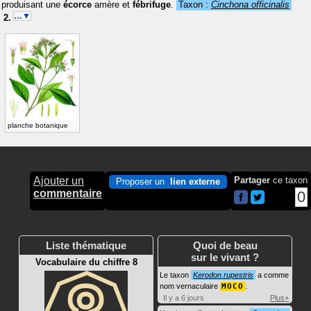
produisant une
écorce
amère et
fébrifuge
.
Taxon :
Cinchona officinalis
…▼
planche botanique
Ajouter un
Partager
ce taxon
Proposer un
lien externe
commentaire
0
Liste thématique
Quoi de beau
sur le vivant ?
Vocabulaire du chiffre 8
Le taxon
Kerodon rupestris
a comme
nom vernaculaire
MOCO
.
Il y a 6 jours
Plus+