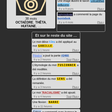
Une image illustre le taxon
Oecanthus
pellucens
.
Il y a 9 jours
Plus+
netymologie
a commenté la page du
38 mots
bontebok
.
OCTAÈDRE
,
THÊTA
,
Il y a 4 mois
Plus+
HUITAINE
, …
Et sur le reste du site …
Le mot-dièse
#Jeu
a été appliqué au
mot
GOBILLE
.
Il y a 1 heure
Plus+
Pépère
a joué la partie
#2460
.
Il y a 2 heures
Tout
Plus+
L'étymologie du mot
FUSIONNER
a
été modifiée.
Il y a 2 heures
Plus+
La définition du mot
GENS
a été
remaniée.
Il y a 3 heures
Plus+
Le mot
RACIALISME
a été ajouté.
Il y a 4 heures
Tout
Plus+
Une flexion :
NARRE
Il y a 11 heures
Crisyx
a commenté avec humour le