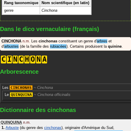
Rang taxonomique
Nom scientifique (en latin)
genre
Cinchona
Dans le dico vernaculaire (français)
CINCHONA
n.m.
Les
cinchonas
constituent un genre d'
arbres
et
d'
arbustes
(de la famille des
rubiacées
). Certains produisent la
quinine
.
C
I
N
C
H
O
N
A
Arborescence
Les
CINCHONAS
Cinchona
Le
QUINQUINA
Cinchona officinalis
Dictionnaire des cinchonas
QUINQUINA
n.m.
Arbuste
(du genre des
cinchonas
), originaire d'Amérique du Sud,