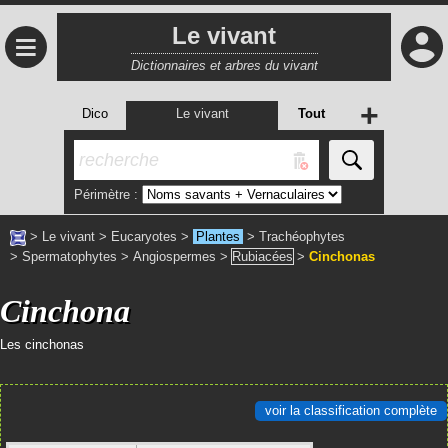
Le vivant
≡
Dictionnaires et arbres du vivant
+
Dico
Le vivant
Tout
Périmètre :
>
Le vivant
>
Eucaryotes
>
Plantes
>
Trachéophytes
>
Spermatophytes
>
Angiospermes
>
Rubiacées
>
Cinchonas
Cinchona
Les cinchonas
voir la classification complète