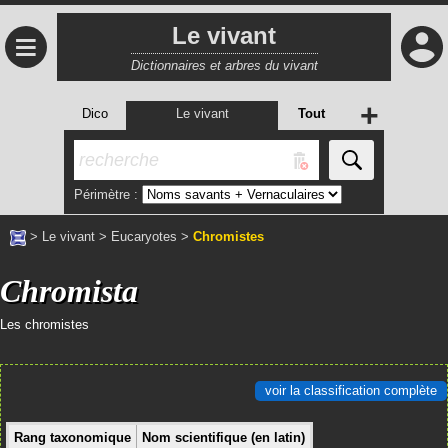
Le vivant
≡
Dictionnaires et arbres du vivant
+
Dico
Le vivant
Tout
Périmètre :
>
Le vivant
>
Eucaryotes
>
Chromistes
Chromista
Les chromistes
voir la classification complète
Rang taxonomique
Nom scientifique (en latin)