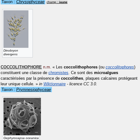
Taxon :
Chrysophyceae
champ :
jaune
Dinobryon
divergens
COCCOLITHOPHORE
n.m.
«
Les
coccolithophores
(ou
coccolitophores
)
constituent une classe de
chromistes
. Ce sont des
microalgues
caractérisées par la présence de
coccolithes
, plaques calcaires protégeant
leur unique cellule.
»
in
Wiktionnaire
- licence CC 3.0.
Taxon :
Prymnesiophyceae
Gephyrocapsa oceanica