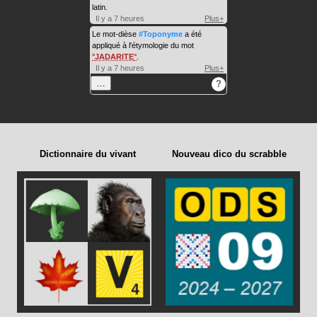
latin.
Il y a 7 heures
Plus+
Le mot-dièse
#Toponyme
a été
appliqué à l'étymologie du mot
JADARITE
.
Il y a 7 heures
Plus+
…
?
Dictionnaire du vivant
Nouveau dico du scrabble