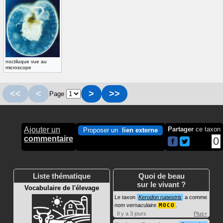
noctiluque vue au
microscope
<<
<
>
>>
Page
Ajouter un
Partager
ce taxon
Proposer un
lien externe
commentaire
0
Liste thématique
Quoi de beau
sur le vivant ?
Vocabulaire de l'élevage
Le taxon
Kerodon rupestris
a comme
nom vernaculaire
MOCO
.
Il y a 3 jours
Plus+