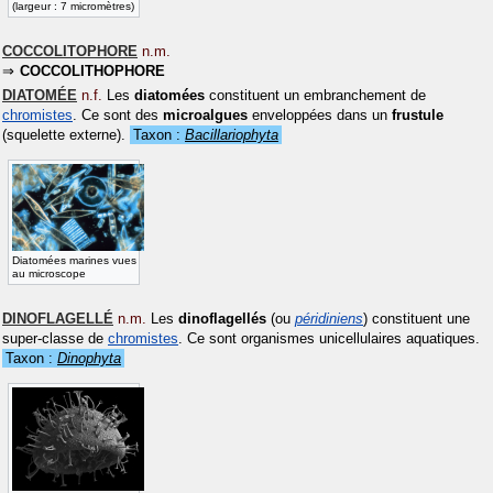
(largeur : 7 micromètres)
COCCOLITOPHORE
n.m.
COCCOLITHOPHORE
DIATOMÉE
n.f.
Les
diatomées
constituent un embranchement de
chromistes
. Ce sont des
microalgues
enveloppées dans un
frustule
(squelette externe).
Taxon :
Bacillariophyta
Diatomées marines vues
au microscope
DINOFLAGELLÉ
n.m.
Les
dinoflagellés
(ou
péridiniens
) constituent une
super-classe de
chromistes
. Ce sont organismes unicellulaires aquatiques.
Taxon :
Dinophyta