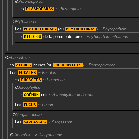
∅
Peronosporea
Les
PLASMOPARAS
Plasmopara
∅
Pythiaceae
Les
PHYTOPHTHORAS
(ou
PHYTOPHTORAS
)
Phytophthora
Le
MILDIOU
de la pomme de terre
Phytophthora infestans
∅
Phaeophyta
Les
ALGUES
brunes
(ou
PHÉOPHYCÉES
)
Phaeophyceae
Les
FUCALES
Fucales
Les
FUCACÉES
Fucaceae
∅
Ascophyllum
Le
GOÉMON
noir
Ascophyllum nodosum
Les
FUCUS
Fucus
∅
Sargassaceae
Les
SARGASSES
Sargassum
∅
Dictyotales
>
Dictyotaceae