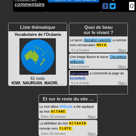
commentaire
0
Liste thématique
Quoi de beau
sur le vivant ?
Vocabulaire de l'Océanie
Le taxon
Kerodon rupestris
a comme
nom vernaculaire
MOCO
.
Il y a 5 jours
Plus+
Une image illustre le taxon
Oecanthus
pellucens
.
Il y a 8 jours
Plus+
netymologie
a commenté la page du
61 mots
bontebok
.
KIWI
,
NAURUAN
,
MAORI
, …
Il y a 4 mois
Plus+
Et sur le reste du site …
Le mot-dièse
#Pétrole
a été appliqué
au mot
OCTANE
.
Dans 26 minutes
Plus+
La définition du mot
OCTAVIN
renvoie vers
FLÛTE
.
Dans 25 minutes
Plus+