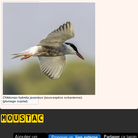
Chlidonias hybrida javanicus
(sous-espèce océanienne)
(plumage nuptial)
M
O
U
S
T
A
C
Ajouter un
Partager
ce taxon
Proposer un
lien externe