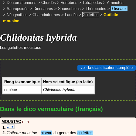
>
Deutérostomiens
>
Chordés
>
Vertébrés
>
Tétrapodes
>
Amniotes
>
Sauropsidés
>
Dinosaures
>
Saurischiens
>
Théropodes
>
Oiseaux
>
Néognathes
>
Charadriiformes
>
Laridés
>
Guifettes
>
Guifette
moustac
Chlidonias hybrida
Les guifettes moustacs
voir la classification complète
Rang taxonomique
Nom scientifique (en latin)
espèce
Chlidonias hybrida
Dans le dico vernaculaire (français)
MOUSTAC
n.m.
…▼
Guifette moustac
:
oiseau
du genre des
guifettes
.