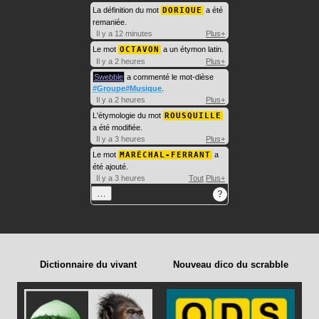
La définition du mot
DORIQUE
a été
remaniée.
Il y a 12 minutes
Plus+
Le mot
OCTAVON
a un étymon latin.
Il y a 2 heures
Plus+
Swebble
a commenté le mot-dièse
#Groupe#Musique
.
Il y a 2 heures
Plus+
L'étymologie du mot
ROUSQUILLE
a été modifiée.
Il y a 3 heures
Plus+
Le mot
MARÉCHAL-FERRANT
a
été ajouté.
Il y a 3 heures
Tout
Plus+
…
?
Dictionnaire du vivant
Nouveau dico du scrabble