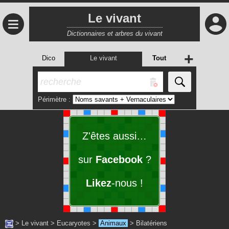
Le vivant
≡
Dictionnaires et arbres du vivant
+
Dico
Le vivant
Tout
Périmètre :
Z'êtes aussi…
sur
Facebook
?
Likez
-nous !
>
Le vivant
>
Eucaryotes
>
Animaux
>
Bilatériens