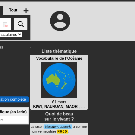
+
Tout
es
Liste thématique
Vocabulaire de l'Océanie
ication complète
61 mots
KIWI
,
NAURUAN
,
MAORI
, …
ique (en latin)
Quoi de beau
sur le vivant ?
um
Le taxon
Kerodon rupestris
a comme
nom vernaculaire
MOCO
.