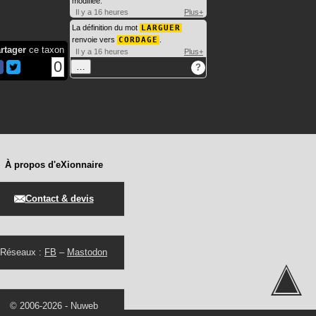
modifiée.
Il y a 16 heures
Plus+
La définition du mot
LARGUER
renvoie vers
CORDAGE
.
rtager
ce taxon
Il y a 16 heures
Plus+
0
…
?
À propos d'eXionnaire
Contact & devis
Réseaux :
FB
–
Mastodon
© 2006-2026 -
Nuweb