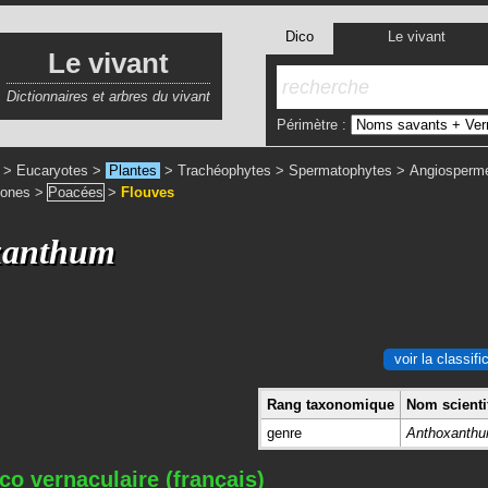
Dico
Le vivant
Le vivant
Dictionnaires et arbres du vivant
Périmètre :
>
Eucaryotes
>
Plantes
>
Trachéophytes
>
Spermatophytes
>
Angiosperm
dones
>
Poacées
>
Flouves
xanthum
voir la classif
Rang taxonomique
Nom scientif
genre
Anthoxanth
co vernaculaire (français)