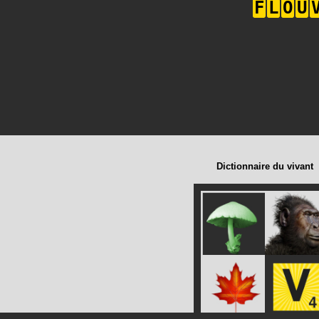
F
L
O
U
Dictionnaire du vivant