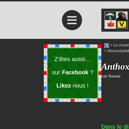
≡
>
Le vivant
>
Monocotylé
Z'êtes aussi…
Antho
sur
Facebook
?
Les flouves
Likez
-nous !
Dans le di