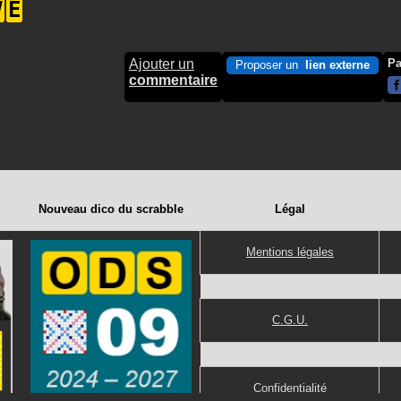
V
E
Ajouter un
Pa
Proposer un
lien externe
commentaire
Nouveau dico du scrabble
Légal
Mentions légales
C.G.U.
Confidentialité