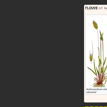
FLOUVE
n.f.
L
Anthoxanthum od
odorante"