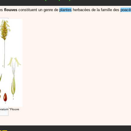
es
flouves
constituent un genre de
plantes
herbacées de la famille des
poacé
oratum
"Flouve