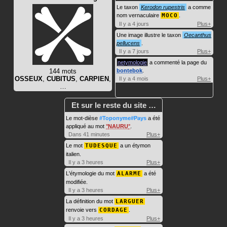
Le taxon
Kerodon rupestris
a comme
nom vernaculaire
MOCO
.
Il y a 4 jours
Plus+
Une image illustre le taxon
Oecanthus
pellucens
.
Il y a 7 jours
Plus+
netymologie
a commenté la page du
144 mots
bontebok
.
OSSEUX
,
CUBITUS
,
CARPIEN
,
Il y a 4 mois
Plus+
…
Et sur le reste du site …
Le mot-dièse
#Toponyme#Pays
a été
appliqué au mot
NAURU
.
Dans 41 minutes
Plus+
Le mot
TUDESQUE
a un étymon
italien.
Il y a 3 heures
Plus+
L'étymologie du mot
ALARME
a été
modifiée.
Il y a 3 heures
Plus+
La définition du mot
LARGUER
renvoie vers
CORDAGE
.
Il y a 3 heures
Plus+