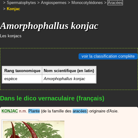
>
Spermatophytes
>
Angiospermes
>
Monocotylédones
>
Aracées
>
Konjac
Amorphophallus konjac
Les konjacs
voir la classification complète
Rang taxonomique
Nom scientifique (en latin)
espèce
Amorphophallus konjac
Dans le dico vernaculaire (français)
KONJAC
n.m.
Plante
(de la famille des
aracées
) originaire d'Asie.