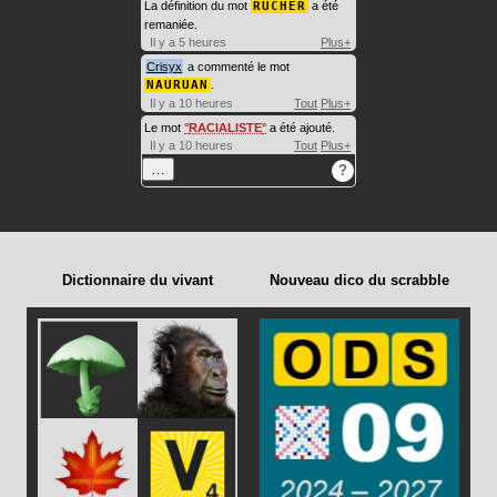
La définition du mot
RUCHER
a été
remaniée.
Il y a 5 heures
Plus+
Crisyx
a commenté le mot
NAURUAN
.
Il y a 10 heures
Tout
Plus+
Le mot
RACIALISTE
a été ajouté.
Il y a 10 heures
Tout
Plus+
…
?
Dictionnaire du vivant
Nouveau dico du scrabble