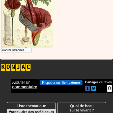
planche botanique
K
O
N
J
A
C
Ajouter un
Partager
ce taxon
Proposer un
lien externe
commentaire
0
Liste thématique
Quoi de beau
sur le vivant ?
Vocabulaire des ostéologues