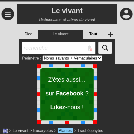
Le vivant
≡
Dictionnaires et arbres du vivant
+
Dico
Le vivant
Tout
Périmètre :
Z'êtes aussi…
sur
Facebook
?
Likez
-nous !
>
Le vivant
>
Eucaryotes
>
Plantes
>
Trachéophytes